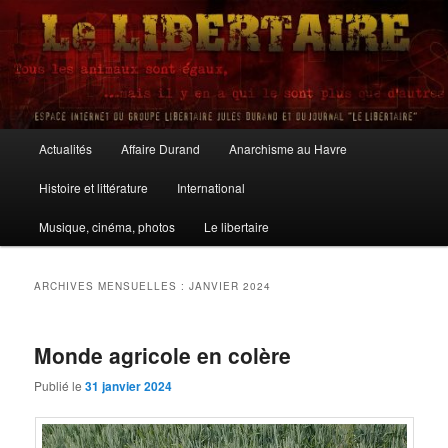
Aller
Aller
au
au
contenu
contenu
principal
secondaire
Le Libertaire
Menu
Actualités
Affaire Durand
Anarchisme au Havre
principal
Histoire et littérature
International
Musique, cinéma, photos
Le libertaire
ARCHIVES MENSUELLES :
JANVIER 2024
Monde agricole en colère
Publié le
31 janvier 2024