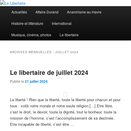
Aller
Aller
au
au
Menu
Actualités
Affaire Durand
Anarchisme au Havre
contenu
contenu
principal
principal
secondaire
Le Libertaire
Histoire et littérature
International
Musique, cinéma, photos
Le libertaire
ARCHIVES MENSUELLES :
JUILLET 2024
Le libertaire de juillet 2024
Publié le
21 juillet 2024
La liberté ! Rien que la liberté, toute la liberté pour chacun et pour
tous : voilà notre morale et notre seule religion.[…] Etre libre,
c’est le droit, le devoir, toute la dignité, tout le bonheur, toute la
mission de l’homme, c’est l’accomplissement de sa destinée.
Etre incapable de liberté, c’est être …