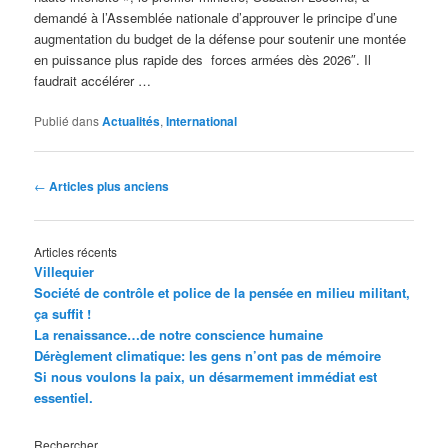
demandé à l’Assemblée nationale d’approuver le principe d’une
augmentation du budget de la défense pour soutenir une montée
en puissance plus rapide des forces armées dès 2026″. Il
faudrait accélérer …
Publié dans
Actualités
,
International
Navigation
←
Articles plus anciens
des
articles
Articles récents
Villequier
Société de contrôle et police de la pensée en milieu militant,
ça suffit !
La renaissance…de notre conscience humaine
Dérèglement climatique: les gens n’ont pas de mémoire
Si nous voulons la paix, un désarmement immédiat est
essentiel.
Rechercher