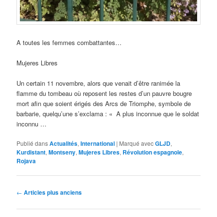
A toutes les femmes combattantes…
Mujeres Libres
Un certain 11 novembre, alors que venait d’être ranimée la
flamme du tombeau où reposent les restes d’un pauvre bougre
mort afin que soient érigés des Arcs de Triomphe, symbole de
barbarie, quelqu’une s’exclama : « A plus inconnue que le soldat
inconnu …
Publié dans
Actualités
,
International
|
Marqué avec
GLJD
,
Kurdistant
,
Montseny
,
Mujeres Libres
,
Révolution espagnole
,
Rojava
Navigation
←
Articles plus anciens
des
articles