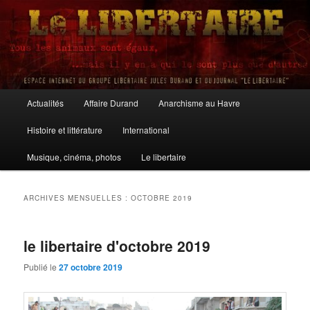
Aller
Aller
au
au
contenu
contenu
principal
secondaire
Le Libertaire
Menu
Actualités
Affaire Durand
Anarchisme au Havre
principal
Histoire et littérature
International
Musique, cinéma, photos
Le libertaire
ARCHIVES MENSUELLES :
OCTOBRE 2019
le libertaire d'octobre 2019
Publié le
27 octobre 2019