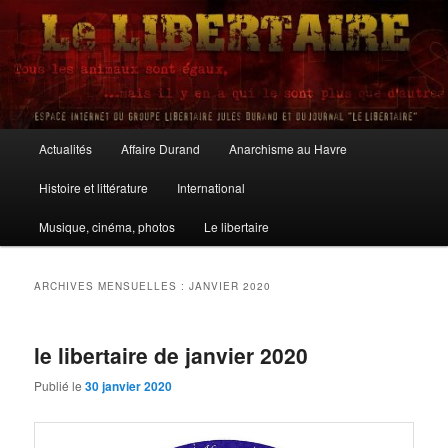
Aller
Aller
au
au
contenu
contenu
principal
secondaire
Le Libertaire
Menu
Actualités
Affaire Durand
Anarchisme au Havre
principal
Histoire et littérature
International
Musique, cinéma, photos
Le libertaire
ARCHIVES MENSUELLES :
JANVIER 2020
le libertaire de janvier 2020
Publié le
30 janvier 2020