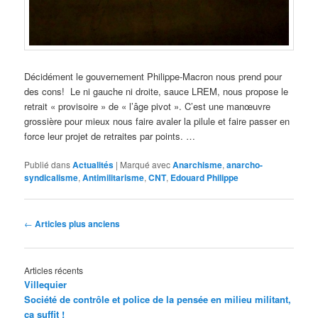
Décidément le gouvernement Philippe-Macron nous prend pour
des cons! Le ni gauche ni droite, sauce LREM, nous propose le
retrait « provisoire » de « l’âge pivot ». C’est une manœuvre
grossière pour mieux nous faire avaler la pilule et faire passer en
force leur projet de retraites par points. …
Publié dans
Actualités
|
Marqué avec
Anarchisme
,
anarcho-
syndicalisme
,
Antimilitarisme
,
CNT
,
Edouard Philippe
Navigation
←
Articles plus anciens
des
articles
Articles récents
Villequier
Société de contrôle et police de la pensée en milieu militant,
ça suffit !