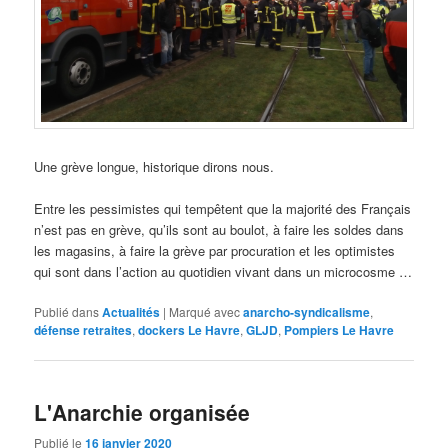
Une grève longue, historique dirons nous.
Entre les pessimistes qui tempêtent que la majorité des Français
n’est pas en grève, qu’ils sont au boulot, à faire les soldes dans
les magasins, à faire la grève par procuration et les optimistes
qui sont dans l’action au quotidien vivant dans un microcosme …
Publié dans
Actualités
|
Marqué avec
anarcho-syndicalisme
,
défense retraites
,
dockers Le Havre
,
GLJD
,
Pompiers Le Havre
L'Anarchie organisée
Publié le
16 janvier 2020