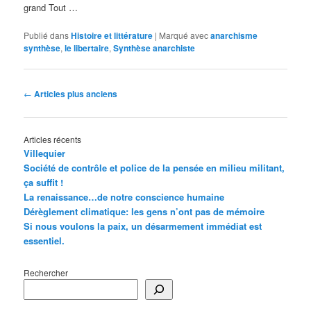
grand Tout …
Publié dans
Histoire et littérature
|
Marqué avec
anarchisme
synthèse
,
le libertaire
,
Synthèse anarchiste
Navigation
←
Articles plus anciens
des
articles
Articles récents
Villequier
Société de contrôle et police de la pensée en milieu militant,
ça suffit !
La renaissance…de notre conscience humaine
Dérèglement climatique: les gens n’ont pas de mémoire
Si nous voulons la paix, un désarmement immédiat est
essentiel.
Rechercher