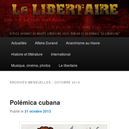
Aller
Aller
au
au
contenu
contenu
principal
secondaire
Le Libertaire
Menu
Actualités
Affaire Durand
Anarchisme au Havre
principal
Histoire et littérature
International
Musique, cinéma, photos
Le libertaire
ARCHIVES MENSUELLES :
OCTOBRE 2013
Polémica cubana
Publié le
31 octobre 2013