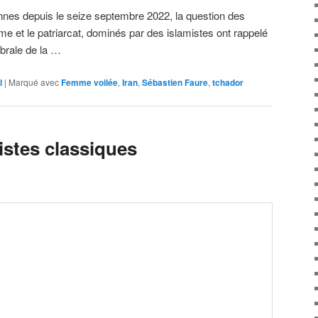
nnes depuis le seize septembre 2022, la question des
e et le patriarcat, dominés par des islamistes ont rappelé
brale de la …
l
|
Marqué avec
Femme voilée
,
Iran
,
Sébastien Faure
,
tchador
istes classiques