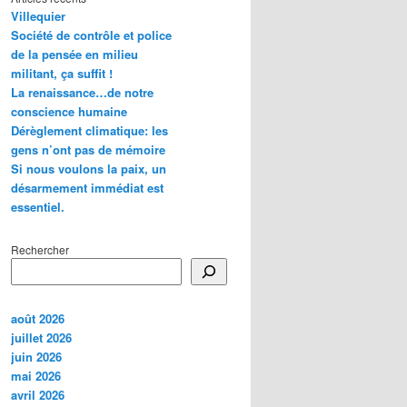
Villequier
Société de contrôle et police
de la pensée en milieu
militant, ça suffit !
La renaissance…de notre
conscience humaine
Dérèglement climatique: les
gens n’ont pas de mémoire
Si nous voulons la paix, un
désarmement immédiat est
essentiel.
Rechercher
août 2026
juillet 2026
juin 2026
mai 2026
avril 2026