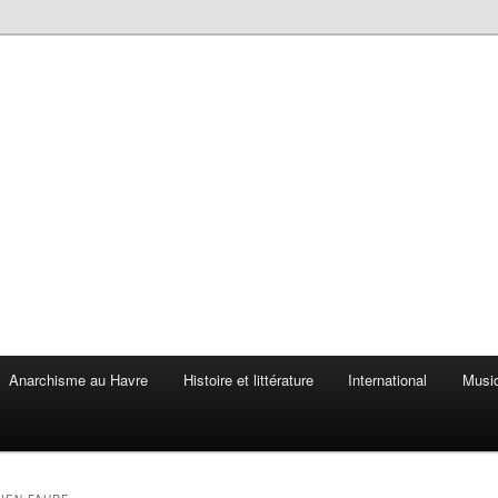
Anarchisme au Havre
Histoire et littérature
International
Musiq