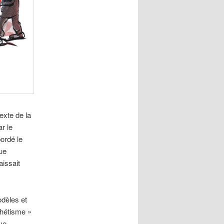
exte de la
r le
bordé le
ue
aissait
odèles et
thétisme »
ve