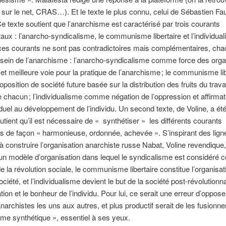
 sur le net, CRAS…). Et le texte le plus connu, celui de Sébastien Fau
e texte soutient que l’anarchisme est caractérisé par trois courants
ux : l’anarcho-syndicalisme, le communisme libertaire et l’individua
 ces courants ne sont pas contradictoires mais complémentaires, ch
 sein de l’anarchisme : l’anarcho-syndicalisme comme force des orga
t meilleure voie pour la pratique de l’anarchisme ; le communisme lib
osition de société future basée sur la distribution des fruits du travai
 chacun ; l’individualisme comme négation de l’oppression et affirmat
viduel au développement de l’individu. Un second texte, de Voline, a été
utient qu’il est nécessaire de « synthétiser » les différents courants
s de façon « harmonieuse, ordonnée, achevée ». S’inspirant des lign
à construire l’organisation anarchiste russe Nabat, Voline revendique, 
un modèle d’organisation dans lequel le syndicalisme est considéré
 la révolution sociale, le communisme libertaire constitue l’organisat
ciété, et l’individualisme devient le but de la société post-révolutionna
ion et le bonheur de l’individu. Pour lui, ce serait une erreur d’oppose
narchistes les uns aux autres, et plus productif serait de les fusionn
me synthétique », essentiel à ses yeux.