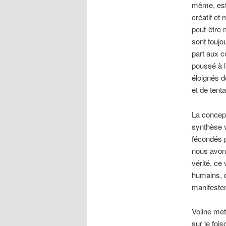
même, est 
créatif et
peut-être 
sont toujo
part aux c
poussé à l
éloignés d
et de tent
La concept
synthèse v
fécondés p
nous avons 
vérité, ce
humains, q
manifeste
Voline met
sur le foi