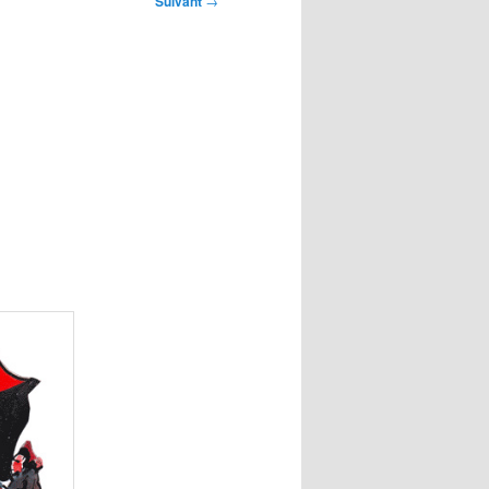
Suivant
→