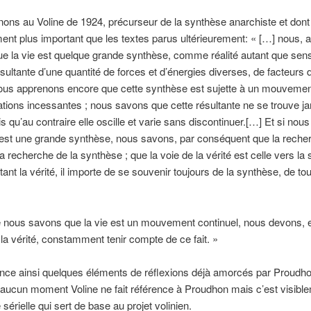
ons au Voline de 1924, précurseur de la synthèse anarchiste et dont 
ment plus important que les textes parus ultérieurement: « […] nous, 
ue la vie est quelque grande synthèse, comme réalité autant que sens
sultante d’une quantité de forces et d’énergies diverses, de facteurs 
ous apprenons encore que cette synthèse est sujette à un mouvement
ations incessantes ; nous savons que cette résultante ne se trouve j
s qu’au contraire elle oscille et varie sans discontinuer.[…] Et si nou
 est une grande synthèse, nous savons, par conséquent que la recher
la recherche de la synthèse ; que la voie de la vérité est celle vers la
tant la vérité, il importe de se souvenir toujours de la synthèse, de to
e nous savons que la vie est un mouvement continuel, nous devons, 
la vérité, constamment tenir compte de ce fait. »
nce ainsi quelques éléments de réflexions déjà amorcés par Proudho
aucun moment Voline ne fait référence à Proudhon mais c’est visible
 sérielle qui sert de base au projet volinien.