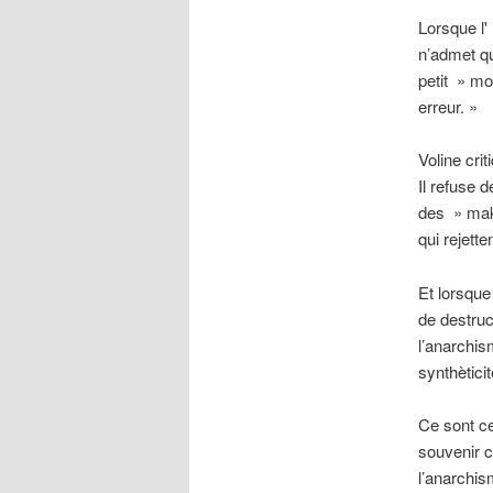
Lorsque l'
n’admet qu
petit » mo
erreur. »
Voline cri
Il refuse 
des » makh
qui rejette
Et lorsque
de destruc
l’anarchis
synthètici
Ce sont ce
souvenir 
l’anarchis