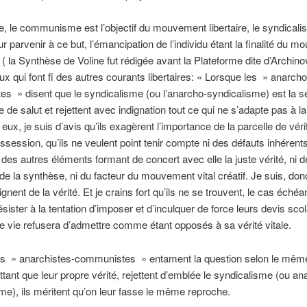
e, le communisme est l’objectif du mouvement libertaire, le syndicali
 parvenir à ce but, l’émancipation de l’individu étant la finalité du 
( la Synthèse de Voline fut rédigée avant la Plateforme dite d’Archinov
eux qui font fi des autres courants libertaires: « Lorsque les » anarcho
tes » disent que le syndicalisme (ou l’anarcho-syndicalisme) est la s
e de salut et rejettent avec indignation tout ce qui ne s’adapte pas à 
 eux, je suis d’avis qu’ils exagèrent l’importance de la parcelle de vérit
ssession, qu’ils ne veulent point tenir compte ni des défauts inhérents
i des autres éléments formant de concert avec elle la juste vérité, ni d
de la synthèse, ni du facteur du mouvement vital créatif. Je suis, donc
oignent de la vérité. Et je crains fort qu’ils ne se trouvent, le cas échéa
résister à la tentation d’imposer et d’inculquer de force leurs devis sco
ie vie refusera d’admettre comme étant opposés à sa vérité vitale.
es » anarchistes-communistes » entament la question selon le mêm
ttant que leur propre vérité, rejettent d’emblée le syndicalisme (ou an
me), ils méritent qu’on leur fasse le même reproche.