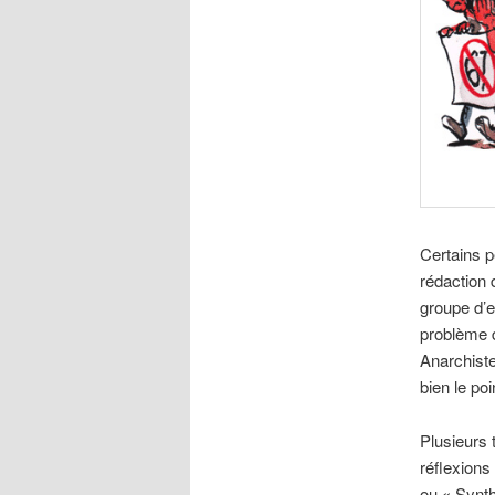
Certains p
rédaction 
groupe d’e
problème d
Anarchiste
bien le po
Plusieurs 
réflexions
ou « Synth