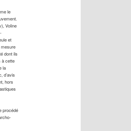
sme le
mouvement.
), Voline
-
eule et
la mesure
é dont ils
 à cette
e la
, d’avis
nt, hors
lastiques
e procédé
archo-