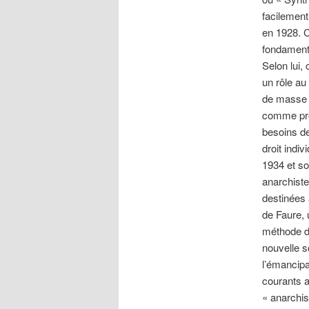
facilement
en 1928. C
fondamenta
Selon lui,
un rôle au
de masse e
comme prop
besoins de
droit indi
1934 et so
anarchiste
destinées 
de Faure, 
méthode de
nouvelle so
l’émancipat
courants a
« anarchis