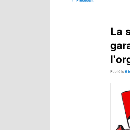
←
Précédent
des
articles
La 
gara
l'or
Publié le
6 f