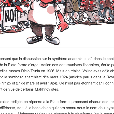
ensent que la discussion sur la synthèse anarchiste naît dans le cont
de la Plate-forme d’organisation des communistes libertaires, écrite pa
xilés russes Dielo Truda en 1926. Mais en réalité, Voline avait déjà a
e la synthèse anarchiste dès mars 1924 (articles parus dans la Rev
 N° 25 et 27 de mars et avril 1924). Ce n’est pas étonnant car il conn
int de vue de certains Makhnovistes.
textes rédigés en réponse à la Plate-forme, proposant chacun des m
 différents, sont à la base de ce qui sera connu sous le nom de « syn
ésisme ». Malatesta rédige une réponse à la plateforme (on la retrou