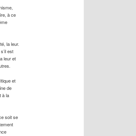
unisme,
ire, à ce
même
, la leur.
’il est
 leur et
utres.
itique et
ine de
 à la
e soit se
stement
ence