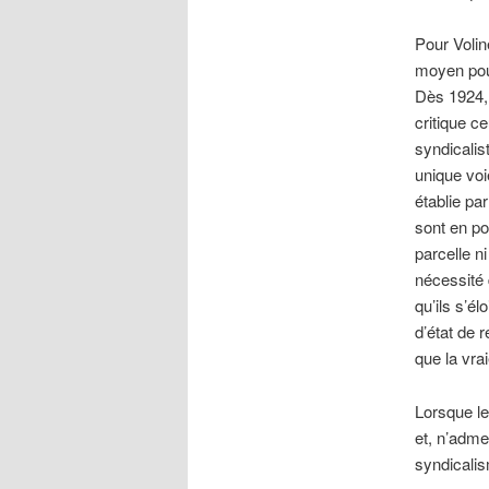
Pour Volin
moyen pour
Dès 1924, 
critique c
syndicalis
unique voi
établie par
sont en po
parcelle n
nécessité 
qu’ils s’él
d’état de 
que la vra
Lorsque l
et, n’adme
syndicalis