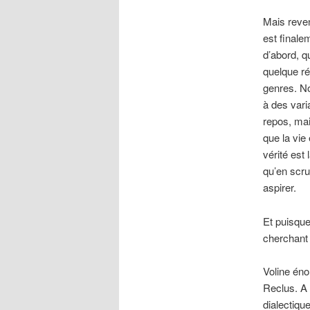
Mais reven
est finale
d’abord, q
quelque ré
genres. N
à des vari
repos, mai
que la vie
vérité est 
qu’en scru
aspirer.
Et puisqu
cherchant 
Voline éno
Reclus. A 
dialectique