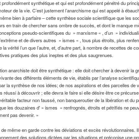
profondément synthétique et qui est profondément pénétré du princip
 moteur de la vie. C’est justement l’anarchisme qui est appelé à ébauch
même bien à parfaire – cette synthèse sociale scientifique que les so
urs en train de chercher sans ombre de succès, et dont le manque m
onceptions pseudo-scientifiques du » marxisme « , d’un » individua
’extrême et de divers autres » ismes « , tous plus étroits, plus renfe
e la vérité l’un que l’autre, et, d’autre part, à nombre de recettes de c
atives pratiques des plus ineptes et des plus saugrenues.
ion anarchiste doit être synthétique : elle doit chercher à devenir la 
ivante des différents éléments de vie, établis par l’analyse scientifiqu
ar la synthèse de nos idées; de nos aspirations et des parcelles de v
réussi à découvrir ; elle devra le faire si elle désire être ce précurse
 véritable facteur non faussé, non banqueroutier de la libération et du 
ue les douzaines d' » ismes » renfrognés, étroits et pétrifiés ne peu
ment pas devenir. »
 de même en garde contre les déviations et excès révolutionnaires. Il
sonnement des solutions dictées par les situations et préconise une 