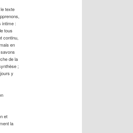
le texte
apprenons,
 intime :
de tous
 continu,
amais en
s savons
che de la
 synthèse ;
ujours y
en
n et
ment la