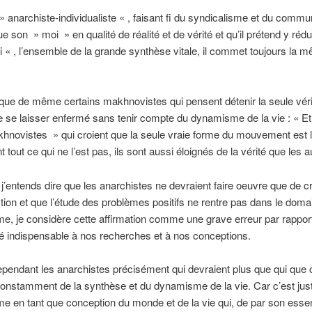
 » anarchiste-individualiste « , faisant fi du syndicalisme et du comm
e son » moi » en qualité de réalité et de vérité et qu’il prétend y rédu
i « , l’ensemble de la grande synthèse vitale, il commet toujours la 
tique de même certains makhnovistes qui pensent détenir la seule vérité
de se laisser enfermé sans tenir compte du dynamisme de la vie : « Et s
novistes » qui croient que la seule vraie forme du mouvement est la
nt tout ce qui ne l’est pas, ils sont aussi éloignés de la vérité que les a
 j’entends dire que les anarchistes ne devraient faire oeuvre que de cr
tion et que l’étude des problèmes positifs ne rentre pas dans le doma
me, je considère cette affirmation comme une grave erreur par rapport
té indispensable à nos recherches et à nos conceptions.
pendant les anarchistes précisément qui devraient plus que qui que c
constamment de la synthèse et du dynamisme de la vie. Car c’est ju
me en tant que conception du monde et de la vie qui, de par son ess