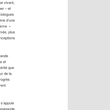
e vivant,
er – et
ciologues
ène d’une
lisme »
rmés, plus
onceptions
grande
e et
érité que
ur de la
progrès
vent
 s’appuie
propagande