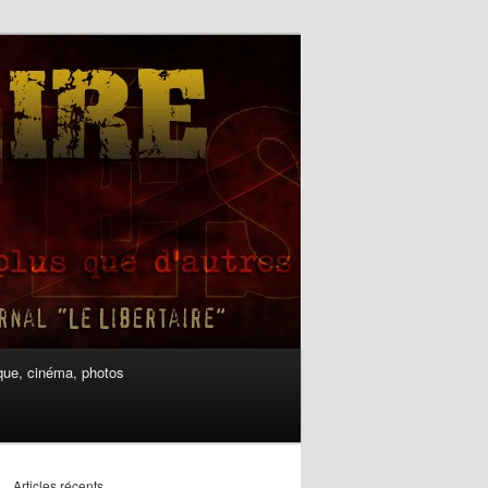
ue, cinéma, photos
Articles récents