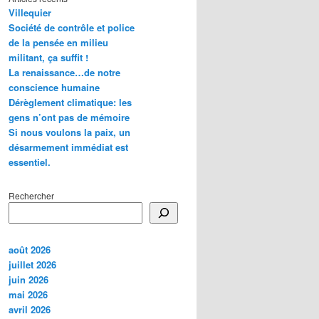
Villequier
Société de contrôle et police
de la pensée en milieu
militant, ça suffit !
La renaissance…de notre
conscience humaine
Dérèglement climatique: les
gens n’ont pas de mémoire
Si nous voulons la paix, un
désarmement immédiat est
essentiel.
Rechercher
août 2026
juillet 2026
juin 2026
mai 2026
avril 2026