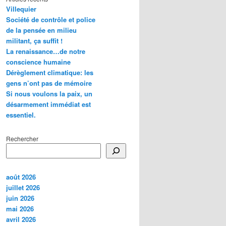
Villequier
Société de contrôle et police
de la pensée en milieu
militant, ça suffit !
La renaissance…de notre
conscience humaine
Dérèglement climatique: les
gens n’ont pas de mémoire
Si nous voulons la paix, un
désarmement immédiat est
essentiel.
Rechercher
août 2026
juillet 2026
juin 2026
mai 2026
avril 2026