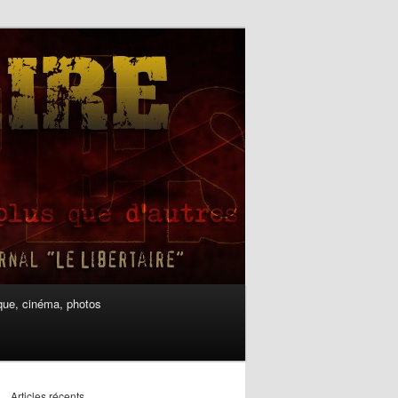
ue, cinéma, photos
Articles récents