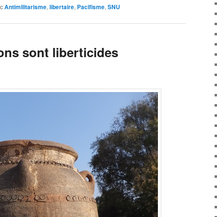
c
Antimilitarisme
,
libertaire
,
Pacifisme
,
SNU
ons sont liberticides