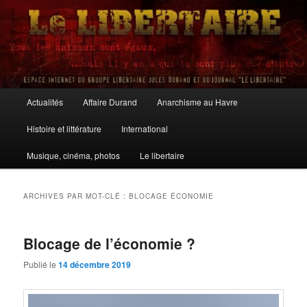
Aller
Aller
au
au
contenu
contenu
principal
secondaire
Le Libertaire
Menu
Actualités
Affaire Durand
Anarchisme au Havre
principal
Histoire et littérature
International
Musique, cinéma, photos
Le libertaire
ARCHIVES PAR MOT-CLÉ :
BLOCAGE ÉCONOMIE
Blocage de l’économie ?
Publié le
14 décembre 2019