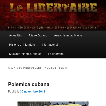
Aller
Aller
au
au
contenu
contenu
principal
secondaire
Le Libertaire
Menu
Actualités
Affaire Durand
Anarchisme au Havre
principal
Histoire et littérature
International
Musique, cinéma, photos
Le libertaire
ARCHIVES MENSUELLES :
NOVEMBRE 2013
Polemica cubana
Publié le
30 novembre 2013