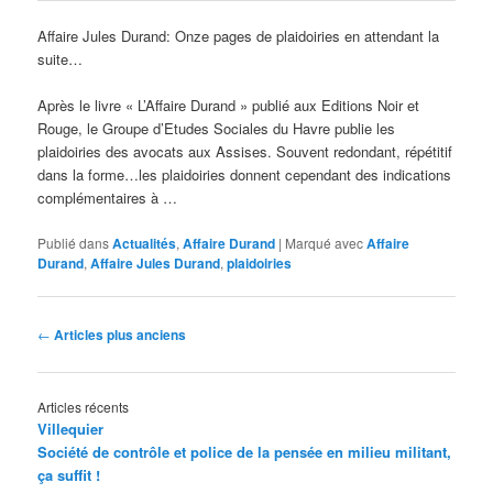
Affaire Jules Durand: Onze pages de plaidoiries en attendant la
suite…
Après le livre « L’Affaire Durand » publié aux Editions Noir et
Rouge, le Groupe d’Etudes Sociales du Havre publie les
plaidoiries des avocats aux Assises. Souvent redondant, répétitif
dans la forme…les plaidoiries donnent cependant des indications
complémentaires à …
Publié dans
Actualités
,
Affaire Durand
|
Marqué avec
Affaire
Durand
,
Affaire Jules Durand
,
plaidoiries
Navigation
←
Articles plus anciens
des
articles
Articles récents
Villequier
Société de contrôle et police de la pensée en milieu militant,
ça suffit !