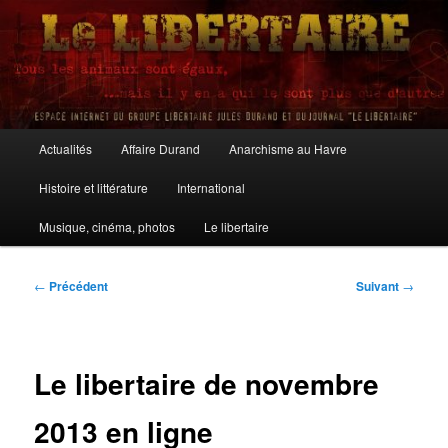
Aller
au
contenu
principal
Le Libertaire
Menu
Actualités
Affaire Durand
Anarchisme au Havre
principal
Histoire et littérature
International
Musique, cinéma, photos
Le libertaire
Navigation
←
Précédent
Suivant
→
des
articles
Le libertaire de novembre
2013 en ligne