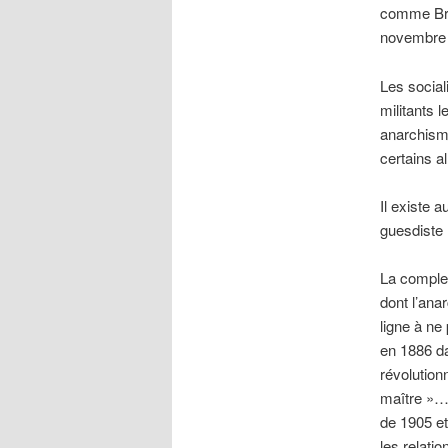
comme Briè
novembre 
Les sociali
militants 
anarchisme
certains al
Il existe 
guesdiste 
La complex
dont l’anar
ligne à ne 
en 1886 da
révolution
maître »….
de 1905 et
les relati