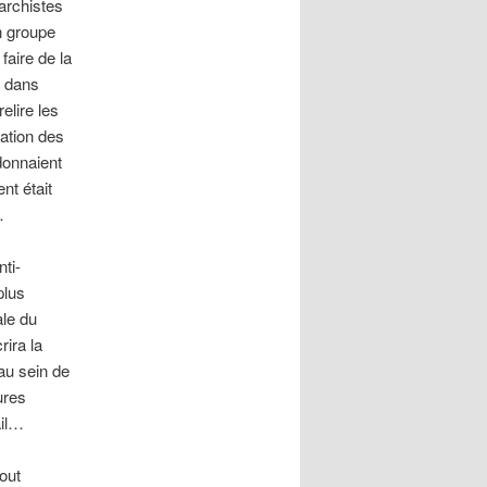
narchistes
n groupe
faire de la
s dans
elire les
tation des
donnaient
nt était
…
ti-
plus
ale du
rira la
au sein de
ures
ail…
out