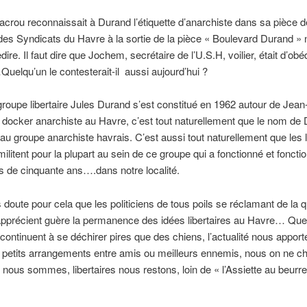
rou reconnaissait à Durand l’étiquette d’anarchiste dans sa pièce d
 des Syndicats du Havre à la sortie de la pièce « Boulevard Durand » n
dire. Il faut dire que Jochem, secrétaire de l’U.S.H, voilier, était d’ob
…Quelqu’un le contesterait-il aussi aujourd’hui ?
roupe libertaire Jules Durand s’est constitué en 1962 autour de Jean
 docker anarchiste au Havre, c’est tout naturellement que le nom de
au groupe anarchiste havrais. C’est aussi tout naturellement que les l
ilitent pour la plupart au sein de ce groupe qui a fonctionné et foncti
s de cinquante ans….dans notre localité.
 doute pour cela que les politiciens de tous poils se réclamant de la 
apprécient guère la permanence des idées libertaires au Havre… Que
 continuent à se déchirer pires que des chiens, l’actualité nous apporte 
s petits arrangements entre amis ou meilleurs ennemis, nous on ne c
s nous sommes, libertaires nous restons, loin de « l’Assiette au beurre