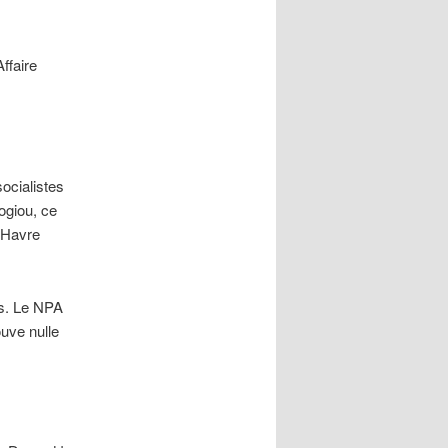
ffaire
socialistes
ogiou, ce
e Havre
és. Le NPA
ouve nulle