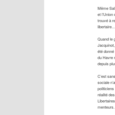
Même Salac
et l’Union
trouvé à re
libertaire
Quand le g
Jacquinot,
été donné 
du Havre m
depuis plu
C’est sans
sociale n’
politiciens
réalité de
Libertaire
menteurs.