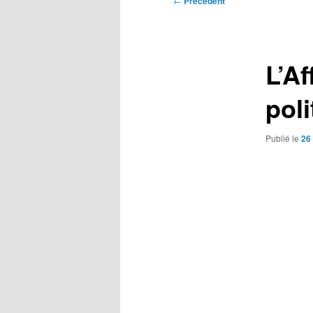
←
Précédent
des
articles
L’Af
poli
Publié le
26