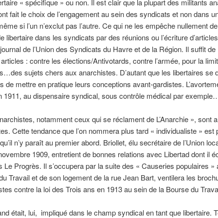
rtaire « spécifique » ou non. Il est clair que la plupart des militants a
nt fait le choix de l’engagement au sein des syndicats et non dans u
e même si l’un n’exclut pas l’autre. Ce qui ne les empêche nullement de 
 libertaire dans les syndicats par des réunions ou l’écriture d’article
 journal de l’Union des Syndicats du Havre et de la Région. Il suffit de r
rticles : contre les élections/Antivotards, contre l’armée, pour la limi
…des sujets chers aux anarchistes. D’autant que les libertaires se 
 de mettre en pratique leurs conceptions avant-gardistes. L’avorteme
n 1911, au dispensaire syndical, sous contrôle médical par exemple
narchistes, notamment ceux qui se réclament de L’Anarchie », sont an
tes. Cette tendance que l’on nommera plus tard « individualiste » est 
’il n’y paraît au premier abord. Briollet, élu secrétaire de l’Union loc
ovembre 1909, entretient de bonnes relations avec Libertad dont il éc
 Le Progrès. Il s’occupera par la suite des « Causeries populaires » 
du Travail et de son logement de la rue Jean Bart, ventilera les broch
ristes contre la loi des Trois ans en 1913 au sein de la Bourse du Trav
nd était, lui, impliqué dans le champ syndical en tant que libertaire. T