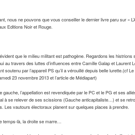
tant, nous ne pouvons que vous conseiller le dernier livre paru sur « L’A
ux Editions Noir et Rouge.
t évident que le milieu militant est pathogène. Regardons les histrions 
hui au travers des luttes d’influences entre Camille Galap et Laurent L
nt soutenu par l’appareil PS qu’il a vérouillé depuis belle lurette.(cf L
amedi 23 novembre 2013 et l’article de Médiapart)
e gauche, l’appellation est revendiquée par le PC et le PG et ses alli
al à se relever de ses scissions (Gauche anticapitaliste…) et se retr
urs. Les vautours électoraux planent sur quelques places à prendre.
 temps-là, la droite se marre…