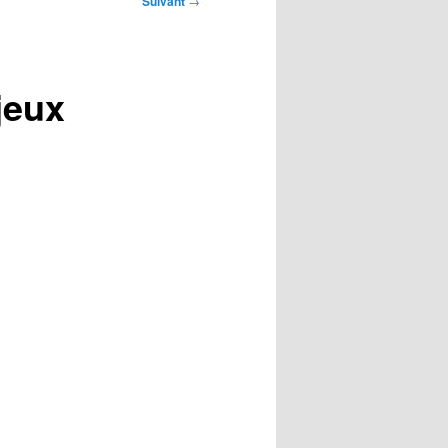
Suivant
→
jeux