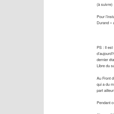
(à suivre)
Pour l’ins
Durand » a
PS : Il es
d’aujourd’
dernier éta
Libre du s
Au Front d
qui a du m
part aille
Pendant ce