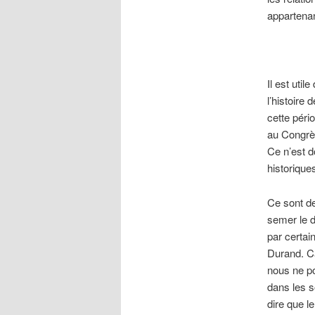
appartenan
Il est uti
l’histoire 
cette péri
au Congrès
Ce n’est d
historique
Ce sont d
semer le d
par certai
Durand. Ca
nous ne po
dans les s
dire que l