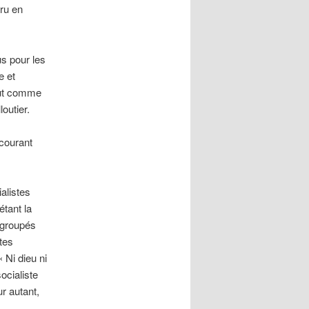
aru en
us pour les
e et
tout comme
outier.
 courant
alistes
étant la
regroupés
tes
 Ni dieu ni
ocialiste
r autant,