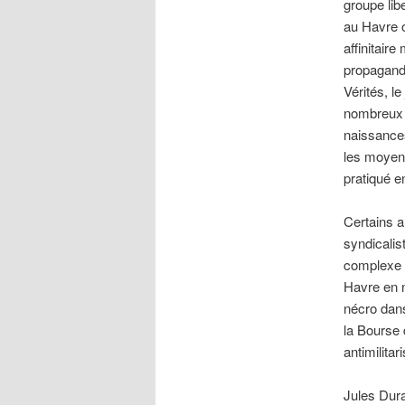
groupe libe
au Havre o
affinitair
propagande
Vérités, le
nombreux a
naissances
les moyens
pratiqué e
Certains a
syndicalis
complexe qu
Havre en n
nécro dans
la Bourse 
antimilita
Jules Dura