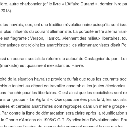
re, autre charbonnier (cf le livre « L’Affaire Durand », dernier livre p
2013).
stes havrais, eux, ont une tradition révolutionnaire puisqu’ils sont iss
les plus influents du courant allemaniste. La porosité entre allemanism
 est flagrante : Verson, Hanriot…viennent des milieux libertaires, 
lemanistes ont rejoint les anarchistes : les allemanarchistes disait Pell
aussi un courant socialiste réformiste autour de Castagnier du port. Le
(marxiste) est quasiment inexistant au Havre.
ité de la situation havraise provient du fait que tous les courants soci
chiste tentent au départ de travailler ensemble, les joutes électorales 
pas franchir pour les libertaires. C’est ainsi que les socialistes sont 
ns un groupe « Le Vigilant ». Quelques années plus tard, les socialis
naires et certains anarchistes sont regroupés dans un même groupe «
Par contre la ligne de démarcation sera claire après la réunification s
 la Charte d’Amiens de 1906/C.G.T. Syndicaliste Révolutionnaire. Pou
ons humaines tissées de longue date prennent souvent le pas sur les