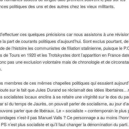
ces politiques des uns et des autres chez les vieux militants.
le d’effectuer ces quelques précisions car nous assistons à une révisio
de la part de courants politiques d’aujourd’hui. Sont exclus pourtant, de 
ode de l’histoire les communistes de filiation stalinienne, puisque le P.
 de Tours en 1920 et les Trotskystes dont l’apparition en France dat
onc pas une exclusion volontaire mais de chronologie et de circonst
s.
es membres de ces mêmes chapelles politiques qui essaient aujourd’
oute sur le fait que Jules Durand se réclamait des idées libertaires…
ns socialistes locaux enclins à se refaire une virginité sur le dos du p
r si du temps de Jaurès, on pouvait parler de socialisme, au jour d’a
uvons parler que de libéraux. Le « socialiste » contemporain le plus 
ondages n’est-il pas Manuel Valls ? Ce personnage a au moins l’hon
e PS n’est plus socialiste et qu’il faut changer la dénomination du part