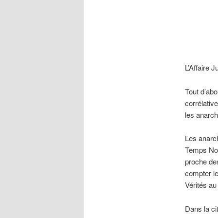
L’Affaire 
Tout d’abo
corrélativ
les anarchi
Les anarchi
Temps Nou
proche des
compter le
Vérités au
Dans la ci