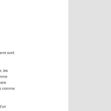
avre sont
e, les
comme
Sans
les comme
d’un