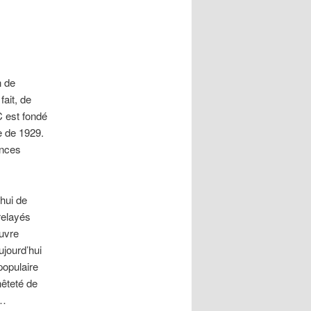
n de
fait, de
C est fondé
e de 1929.
ances
hui de
relayés
auvre
ujourd’hui
populaire
nêteté de
i…