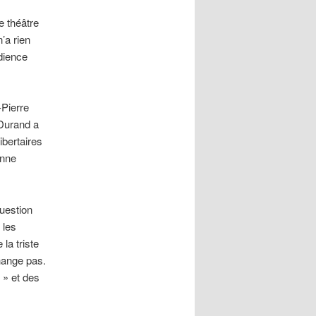
e théâtre
’a rien
édience
-Pierre
 Durand a
ibertaires
onne
question
 les
la triste
hange pas.
 » et des