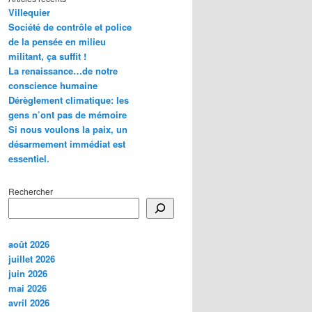
Villequier
Société de contrôle et police
de la pensée en milieu
militant, ça suffit !
La renaissance…de notre
conscience humaine
Dérèglement climatique: les
gens n’ont pas de mémoire
Si nous voulons la paix, un
désarmement immédiat est
essentiel.
Rechercher
août 2026
juillet 2026
juin 2026
mai 2026
avril 2026