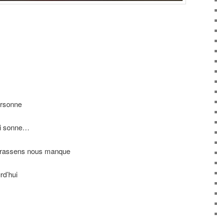
s
ersonne
qui sonne…
rassens nous manque
rd’hui