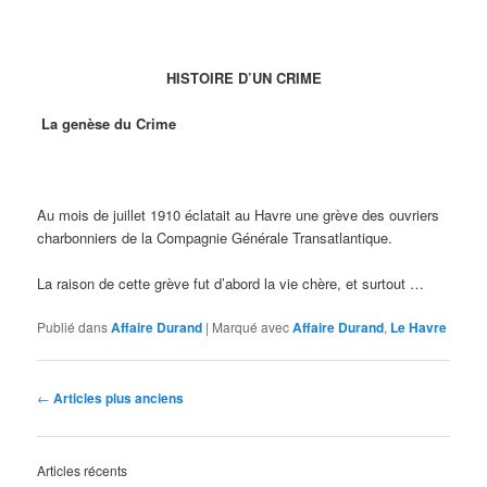
HISTOIRE D’UN CRIME
La genèse du Crime
Au mois de juillet 1910 éclatait au Havre une grève des ouvriers
charbonniers de la Compagnie Générale Transatlantique.
La raison de cette grève fut d’abord la vie chère, et surtout …
Publié dans
Affaire Durand
|
Marqué avec
Affaire Durand
,
Le Havre
Navigation
←
Articles plus anciens
des
articles
Articles récents