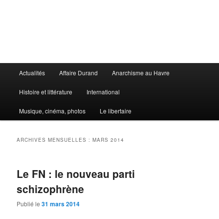
Aller
Aller
au
au
contenu
contenu
principal
secondaire
Le Libertaire
Menu
Actualités
Affaire Durand
Anarchisme au Havre
principal
Histoire et littérature
International
Musique, cinéma, photos
Le libertaire
ARCHIVES MENSUELLES :
MARS 2014
Le FN : le nouveau parti
schizophrène
Publié le
31 mars 2014