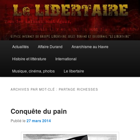
Aller
Aller
au
au
contenu
contenu
principal
secondaire
Le Libertaire
Menu
Actualités
Affaire Durand
Anarchisme au Havre
principal
Histoire et littérature
International
Musique, cinéma, photos
Le libertaire
ARCHIVES PAR MOT-CLÉ :
PARTAGE RICHESSES
Conquête du pain
Publié le
27 mars 2014