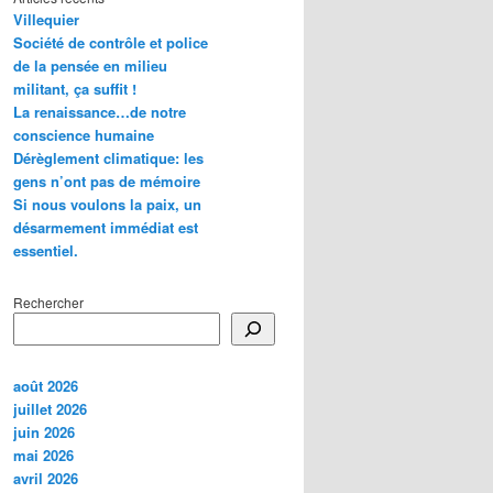
Villequier
Société de contrôle et police
de la pensée en milieu
militant, ça suffit !
La renaissance…de notre
conscience humaine
Dérèglement climatique: les
gens n’ont pas de mémoire
Si nous voulons la paix, un
désarmement immédiat est
essentiel.
Rechercher
août 2026
juillet 2026
juin 2026
mai 2026
avril 2026