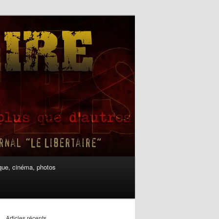
ue, cinéma, photos
Articles récents