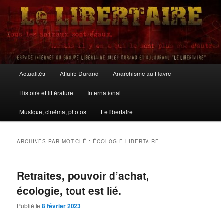
Aller
Aller
au
au
contenu
contenu
principal
secondaire
Le Libertaire
Menu
Actualités
Affaire Durand
Anarchisme au Havre
principal
Histoire et littérature
International
Musique, cinéma, photos
Le libertaire
ARCHIVES PAR MOT-CLÉ :
ÉCOLOGIE LIBERTAIRE
Retraites, pouvoir d’achat,
écologie, tout est lié.
Publié le
8 février 2023