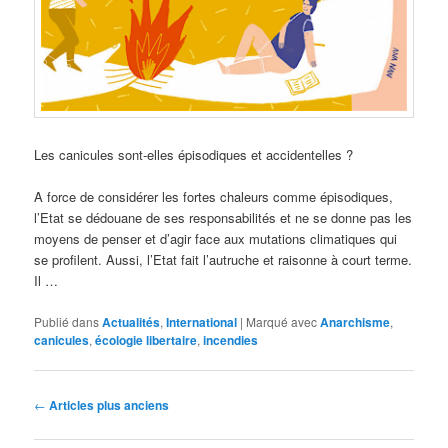
Les canicules sont-elles épisodiques et accidentelles ?
A force de considérer les fortes chaleurs comme épisodiques,
l’Etat se dédouane de ses responsabilités et ne se donne pas les
moyens de penser et d’agir face aux mutations climatiques qui
se profilent. Aussi, l’Etat fait l’autruche et raisonne à court terme.
Il …
Publié dans
Actualités
,
International
|
Marqué avec
Anarchisme
,
canicules
,
écologie libertaire
,
incendies
Navigation
←
Articles plus anciens
des
articles