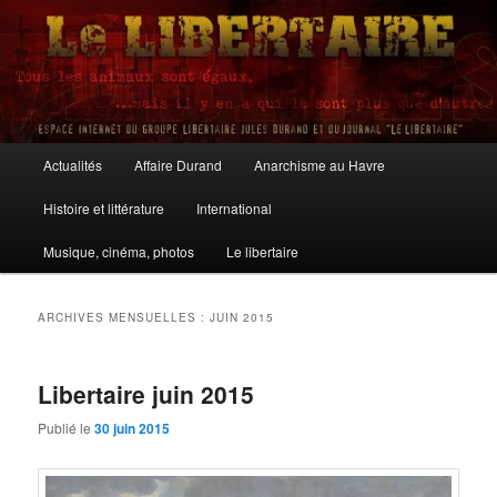
Aller
Aller
au
au
contenu
contenu
principal
secondaire
Le Libertaire
Menu
Actualités
Affaire Durand
Anarchisme au Havre
principal
Histoire et littérature
International
Musique, cinéma, photos
Le libertaire
ARCHIVES MENSUELLES :
JUIN 2015
Libertaire juin 2015
Publié le
30 juin 2015