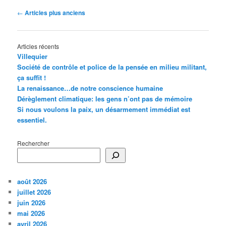
Navigation
←
Articles plus anciens
des
articles
Articles récents
Villequier
Société de contrôle et police de la pensée en milieu militant,
ça suffit !
La renaissance…de notre conscience humaine
Dérèglement climatique: les gens n’ont pas de mémoire
Si nous voulons la paix, un désarmement immédiat est
essentiel.
Rechercher
août 2026
juillet 2026
juin 2026
mai 2026
avril 2026