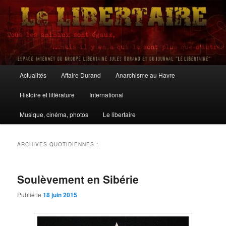
Aller
Aller
au
au
contenu
contenu
principal
secondaire
Le Libertaire
Menu
Actualités
Affaire Durand
Anarchisme au Havre
principal
Histoire et littérature
International
Musique, cinéma, photos
Le libertaire
ARCHIVES QUOTIDIENNES :
Soulèvement en Sibérie
Publié le
18 juin 2015