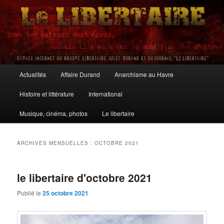
Aller
Aller
au
au
contenu
contenu
principal
secondaire
Le Libertaire
Menu
Actualités
Affaire Durand
Anarchisme au Havre
principal
Histoire et littérature
International
Musique, cinéma, photos
Le libertaire
ARCHIVES MENSUELLES :
OCTOBRE 2021
le libertaire d'octobre 2021
Publié le
25 octobre 2021