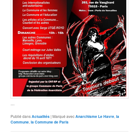
…
Publié dans
Actualités
|
Marqué avec
Anarchisme Le Havre
,
la
Commune
,
la Commune de Paris