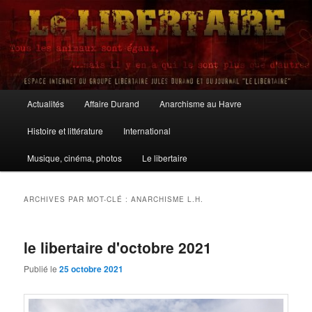
Aller
Aller
au
au
contenu
contenu
principal
secondaire
Le Libertaire
Menu
Actualités
Affaire Durand
Anarchisme au Havre
principal
Histoire et littérature
International
Musique, cinéma, photos
Le libertaire
ARCHIVES PAR MOT-CLÉ :
ANARCHISME L.H.
le libertaire d'octobre 2021
Publié le
25 octobre 2021