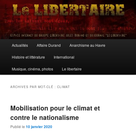
Aller
Aller
au
au
contenu
contenu
principal
secondaire
Le Libertaire
Menu
Actualités
Affaire Durand
Anarchisme au Havre
principal
Histoire et littérature
International
Musique, cinéma, photos
Le libertaire
ARCHIVES PAR MOT-CLÉ :
CLIMAT
Mobilisation pour le climat et
contre le nationalisme
Publié le
10 janvier 2020