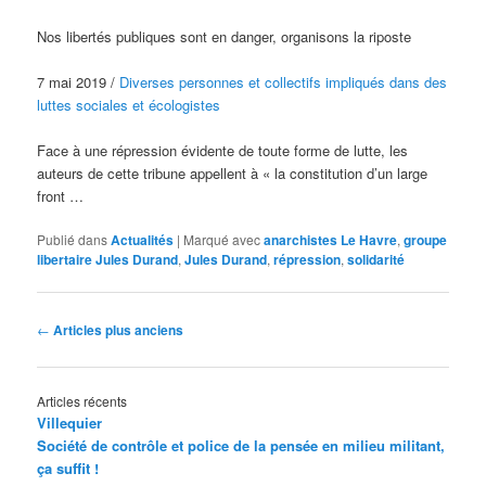
Nos libertés publiques sont en danger, organisons la riposte
7 mai 2019 /
Diverses personnes et collectifs impliqués dans des
luttes sociales et écologistes
Face à une répression évidente de toute forme de lutte, les
auteurs de cette tribune appellent à « la constitution d’un large
front …
Publié dans
Actualités
|
Marqué avec
anarchistes Le Havre
,
groupe
libertaire Jules Durand
,
Jules Durand
,
répression
,
solidarité
Navigation
←
Articles plus anciens
des
articles
Articles récents
Villequier
Société de contrôle et police de la pensée en milieu militant,
ça suffit !