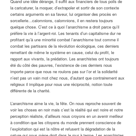
Quand une idée dérange, il suffit aux financiers de tous poils de
la caricaturer, la moquer, d’extrapoler et sortir de son contexte
certains arguments en sa faveur, lui organiser des procès en
sorcellerie…calomnions, calomnions, il en restera toujours
quelque chose. C’est ce à quoi l’anarchisme a droit parce qu’il
préfère la vie à l’argent-roi. Les tenants d’un capitalisme dur ne
profitant qu’à une minorité combat l’anarchisme tout comme il
combat les partisans de la révolution écologique, ces derniers
remettant de même le système en cause, celui du profit, le
rapport aux vivants, la prédation. Les anarchistes ont toujours
été du côté des pauvres, l’existence de ces derniers nous
importe parce que nous ne roulons pas sur l’or et la solidarité
n’est pas un vain mot chez nous, d’autant que contrairement aux
religieux il implique pour nous une réciprocité, notion toute
différente de la charité.
L’anarchisme aime la vie, la fête. On nous reproche souvent de
voir les choses en noir mais c’est la réalité qui est noire et notre
perception réaliste, d’ailleurs nous croyons en un avenir meilleur
à condition que les citoyens du monde prennent conscience de
l’exploitation qui est la nôtre et refusent la dégradation de la
nature qui nous mène droit dans le mur à terme. Les anarchistes