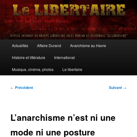
Aller
au
contenu
principal
Le Libertaire
Menu
Actualités
Affaire Durand
Anarchisme au Havre
principal
Histoire et littérature
International
Musique, cinéma, photos
Le libertaire
Navigation
←
Précédent
Suivant
→
des
articles
L’anarchisme n’est ni une
mode ni une posture