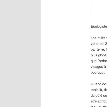
Ecologiste
Les milita
vendredi 2
par terre,
plus globa
que l’ordr
visages à 
pourquoi.
Quand ce s
mais là, d
du côté du
être attrib
Issu du mo