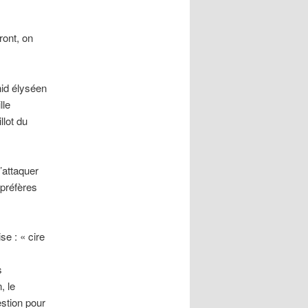
ront, on
id élyséen
lle
llot du
’attaquer
 préfères
se : « cire
s
s
, le
stion pour