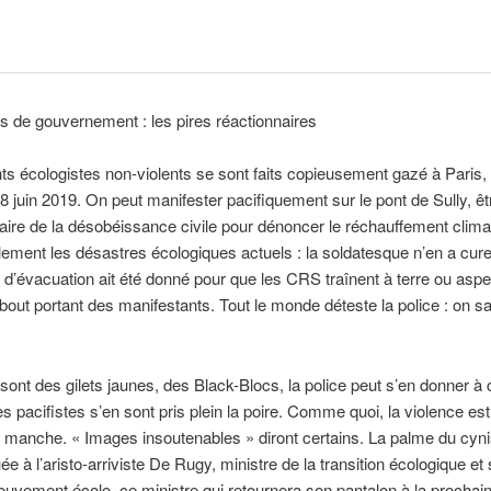
s de gouvernement : les pires réactionnaires
nts écologistes non-violents se sont faits copieusement gazé à Paris, 
8 juin 2019. On peut manifester pacifiquement sur le pont de Sully, êt
 faire de la désobéissance civile pour dénoncer le réchauffement clima
lement les désastres écologiques actuels : la soldatesque n’en a cure. 
e d’évacuation ait été donné pour que les CRS traînent à terre ou aspe
bout portant des manifestants. Tout le monde déteste la police : on sa
ont des gilets jaunes, des Black-Blocs, la police peut s’en donner à 
es pacifistes s’en sont pris plein la poire. Comme quoi, la violence est
 manche. « Images insoutenables » diront certains. La palme du cyn
uée à l’aristo-arriviste De Rugy, ministre de la transition écologique et 
uvement écolo, ce ministre qui retournera son pantalon à la prochai