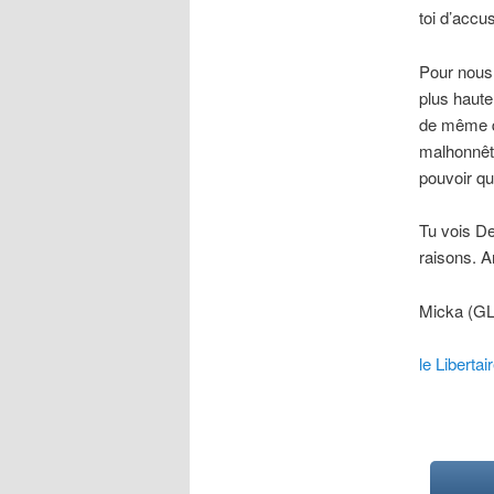
toi d’accu
Pour nous,
plus haute
de même qu
malhonnête
pouvoir qu
Tu vois De
raisons. Ar
Micka (G
le Libertai