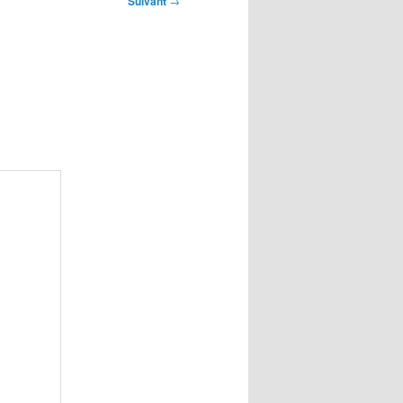
Suivant
→