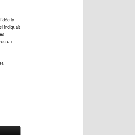
’idée la
l indiquait
les
avec un
es