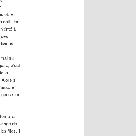
n
ulet. Et
doit filer
 vérité à
à des
dividus
 mal au
gaze, c’est
de la
 Alors si
 rassurer
es gens s’en
 Même la
 usage de
s flics, il