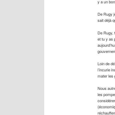
y a un bon
De Rugy jo
sait déjà q
De Rugy, 
et tu y as 
aujourd’hui
gouvernem
Loin de dé
l’incurie 
mater les 
Nous autre
les pompes
considére
(économiqu
réchauffem