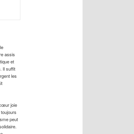
le
re assis
tique et
Il suffit
rgent les
it
cœur joie
 toujours
isme peut
solidaire.
ne