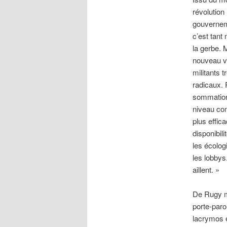
révolution 
gouverneme
c’est tant 
la gerbe. 
nouveau vé
militants 
radicaux. 
sommation
niveau com
plus effic
disponibil
les écolog
les lobbys.
aillent. »
De Rugy mo
porte-par
lacrymos e