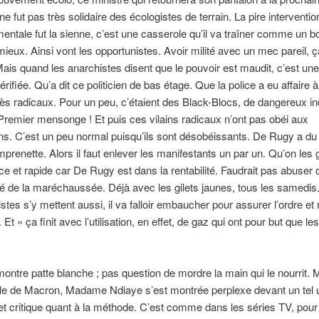
ne fut pas très solidaire des écologistes de terrain. La pire interventio
ntale fut la sienne, c’est une casserole qu’il va traîner comme un bo
mieux. Ainsi vont les opportunistes. Avoir milité avec un mec pareil, ça 
Mais quand les anarchistes disent que le pouvoir est maudit, c’est une
rifiée. Qu’a dit ce politicien de bas étage. Que la police a eu affaire 
très radicaux. Pour un peu, c’étaient des Black-Blocs, de dangereux in
Premier mensonge ! Et puis ces vilains radicaux n’ont pas obéi aux
s. C’est un peu normal puisqu’ils sont désobéissants. De Rugy a du
prenette. Alors il faut enlever les manifestants un par un. Qu’on les 
ace et rapide car De Rugy est dans la rentabilité. Faudrait pas abuser 
ité de la maréchaussée. Déjà avec les gilets jaunes, tous les samedis.
istes s’y mettent aussi, il va falloir embaucher pour assurer l’ordre et
 Et « ça finit avec l’utilisation, en effet, de gaz qui ont pour but que l
ntre patte blanche ; pas question de mordre la main qui le nourrit.
ole de Macron, Madame Ndiaye s’est montrée perplexe devant un tel
t critique quant à la méthode. C’est comme dans les séries TV, pour le