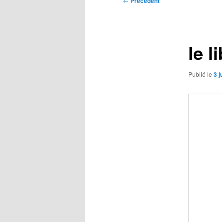
←
Précédent
des
articles
le l
Publié le
3 j