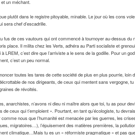
 et un méchant.
ue plutôt dans le registre pitoyable, minable. Le jour où les cons vole
ui sera chef d’escadrille.
tu fus de ces vautours qui ont commencé à tournoyer au-dessus du n
pris place. Il milita chez les Verts, adhéra au Parti socialiste et grenoui
 à LREM, c’est dire que l’arriviste a le sens de la godille. Pour un godi
ent, c’est un peu normal.
noncer toutes les tares de cette société de plus en plus pourrie, loin d
indécrottable de nos dirigeants, de ceux qui mentent sans vergogne, tu
graines de révoltés.
s, anarchistes, n’avons ni dieu ni maître alors que toi, tu as pour devi
 de ceux qui t’emploient ». Pourtant, en tant qu’écologiste, tu devrai
r comme nous que l’humanité est menacée par les guerres, les crise
es, migratoires…), l’épuisement des matières premières, la pollution
ent climatique…Mais tu es un « réformiste pragmatique » et pas que