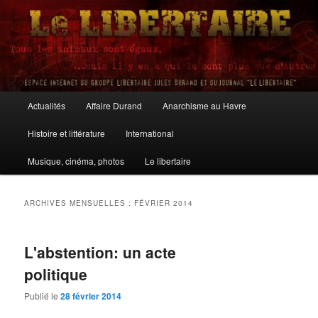
Aller
Aller
au
au
contenu
contenu
principal
secondaire
Le Libertaire
Menu
Actualités
Affaire Durand
Anarchisme au Havre
principal
Histoire et littérature
International
Musique, cinéma, photos
Le libertaire
ARCHIVES MENSUELLES :
FÉVRIER 2014
L'abstention: un acte
politique
Publié le
28 février 2014