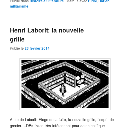
Publié dans
Histoire et littérature
|
Marqué avec
Biribi
,
Darien
,
militarisme
Henri Laborit: la nouvelle
grille
Publié le
23 février 2014
A lire de Laborit: Eloge de la fuite, la nouvelle grille, l’esprit de
grenier….DEs livres très intéressant pour ce scientifique