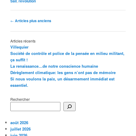
Saïl
,
révolution
Navigation
←
Articles plus anciens
des
articles
Articles récents
Villequier
Société de contrôle et police de la pensée en milieu militant,
ça suffit !
La renaissance…de notre conscience humaine
Dérèglement climatique: les gens n’ont pas de mémoire
Si nous voulons la paix, un désarmement immédiat est
essentiel.
Rechercher
août 2026
juillet 2026
juin 2026