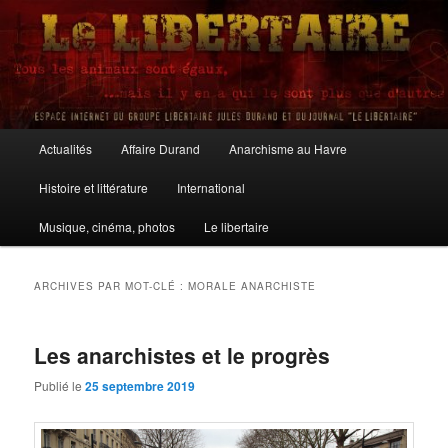
Aller
Aller
au
au
contenu
contenu
principal
secondaire
Le Libertaire
Menu
Actualités
Affaire Durand
Anarchisme au Havre
principal
Histoire et littérature
International
Musique, cinéma, photos
Le libertaire
ARCHIVES PAR MOT-CLÉ :
MORALE ANARCHISTE
Les anarchistes et le progrès
Publié le
25 septembre 2019