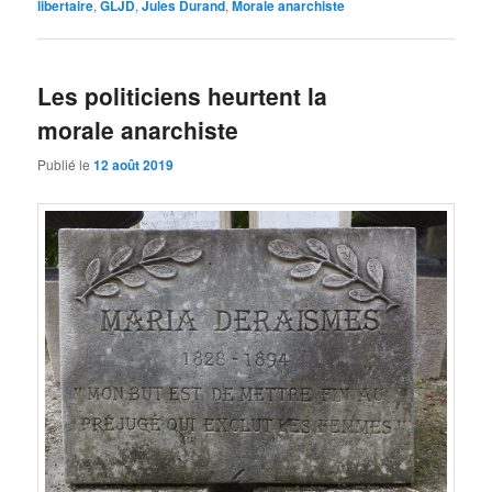
libertaire
,
GLJD
,
Jules Durand
,
Morale anarchiste
Les politiciens heurtent la
morale anarchiste
Publié le
12 août 2019