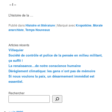
– I –
L’histoire de la …
Publié dans
Histoire et littérature
|
Marqué avec
Kropotkine
,
Morale
anarchiste
,
Temps Nouveaux
Articles récents
Villequier
Société de contrôle et police de la pensée en milieu militant,
ça suffit !
La renaissance…de notre conscience humaine
Dérèglement climatique: les gens n’ont pas de mémoire
Si nous voulons la paix, un désarmement immédiat est
essentiel.
Rechercher