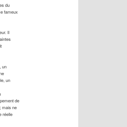
les du
 ce fameux
ur. Il
aintes
t
, un
une
le, un
s
oppement de
 ; mais ne
e réelle