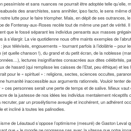
on pessimiste et sans nuances ne pourrait être adoptée telle qu’elle,
ésabusés des anarchistes, sans annihiler, ipso facto, le sens même d
e notre lutte pour le faire triompher. Mais, en dépit de ses outrances, l
e de Fontenay-aux-Roses recèle tout de même une part de vérité. Il 
dent que le fossé séparant les individus pensants aux masses grégair
us à s’élargir. La vie quotidienne nous offre maints exemples de l’abr
 : jeux télévisés, engouements – tournant parfois à l’idolâtrie – pour l
 (et quelle chanson !), du grand et du petit écran, de la noblesse (ma
onnées…), lectures insignifiantes consacrées aux dites célébrités, p
eux de hasard (qui remplisse les caisses de l’Etat, peu éthique) et les l
ait pour le « spirituel » : religions, sectes, sciences occultes, paranor
une humanité inaccessible aux arguments rationnels. Vouloir tenter de
r » ces personnes serait une perte de temps et de salive. Mieux vaut
cre de la justesse de nos idées les individus mentalement réceptifs 
 recruter, par un prosélytisme aveugle et incohérent, un adhérent oc
e et incliné à toutes les palinodies.
isme de Léautaud s’oppose l’optimisme (mesuré) de Gaston Leval qui
ant que « le monde ne progresse pas avec la vitesse que notre impa