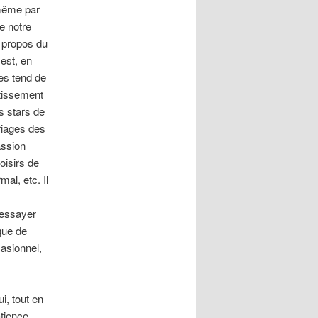
 même par
e notre
e propos du
est, en
es tend de
utissement
es stars de
riages des
assion
oisirs de
mal, etc. Il
 essayer
que de
casionnel,
, tout en
tience