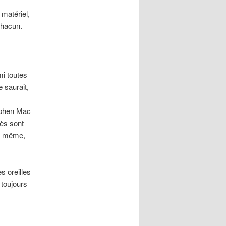
 matériel,
chacun.
mi toutes
 saurait,
ephen Mac
ès sont
re même,
s oreilles
 toujours