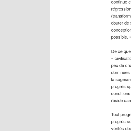
continue e
régression
(transform
douter de 
conception
possible. 
De ce que l
« civilisat
peu de cho
dominées p
la sagesse
progrès sp
conditions
réside dans
Tout progr
progrès so
vérités dé