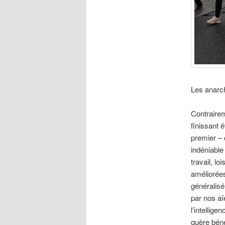
Les anarch
Contraire
finissant 
premier – 
indéniable
travail, l
améliorées
généralisé
par nos aï
l’intellige
guère béné