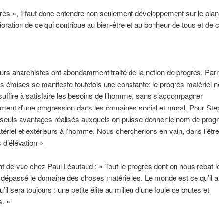
rès », il faut donc entendre non seulement développement sur le plan
oration de ce qui contribue au bien-être et au bonheur de tous et de 
rs anarchistes ont abondamment traité de la notion de progrès. Par
ns émises se manifeste toutefois une constante: le progrès matériel ne
, suffire à satisfaire les besoins de l’homme, sans s’accompagner
ement d’une progression dans les domaines social et moral. Pour St
 seuls avantages réalisés auxquels on puisse donner le nom de progr
tériel et extérieurs à l’homme. Nous chercherions en vain, dans l’êt
 d’élévation ».
 de vue chez Paul Léautaud : « Tout le progrès dont on nous rebat le
 dépassé le domaine des choses matérielles. Le monde est ce qu’il a
u’il sera toujours : une petite élite au milieu d’une foule de brutes et
s. »