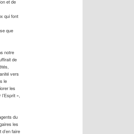
ion et de
x qui font
sse que
ns notre
ffirait de
étés,
anité vers
s le
iorer les
l’Esprit »,
 agents du
gaires les
 d’en faire