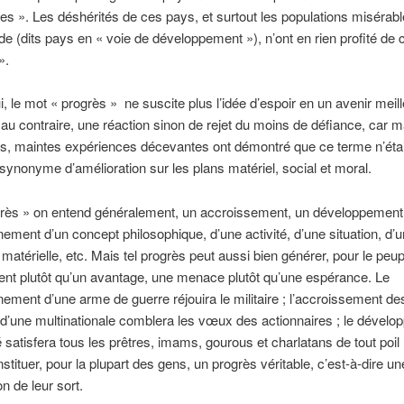
es ». Les déshérités de ces pays, et surtout les populations misérab
e (dits pays en « voie de développement »), n’ont en rien profité de
».
, le mot « progrès » ne suscite plus l’idée d’espoir en un avenir meille
au contraire, une réaction sinon de rejet du moins de défiance, car m
ns, maintes expériences décevantes ont démontré que ce terme n’étai
synonyme d’amélioration sur les plans matériel, social et moral.
grès » on entend généralement, un accroissement, un développement
nement d’un concept philosophique, d’une activité, d’une situation, d’
n matérielle, etc. Mais tel progrès peut aussi bien générer, pour le peup
nt plutôt qu’un avantage, une menace plutôt qu’une espérance. Le
nement d’une arme de guerre réjouira le militaire ; l’accroissement de
d’une multinationale comblera les vœux des actionnaires ; le dével
té satisfera tous les prêtres, imams, gourous et charlatans de tout poil
stituer, pour la plupart des gens, un progrès véritable, c’est-à-dire un
n de leur sort.