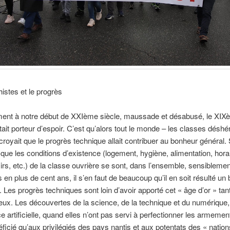
istes et le progrès
ment à notre début de XXIème siècle, maussade et désabusé, le XIX
était porteur d’espoir. C’est qu’alors tout le monde – les classes déshé
croyait que le progrès technique allait contribuer au bonheur général. S
 que les conditions d’existence (logement, hygiène, alimentation, hora
oisirs, etc.) de la classe ouvrière se sont, dans l’ensemble, sensiblemen
 en plus de cent ans, il s’en faut de beaucoup qu’il en soit résulté un
. Les progrès techniques sont loin d’avoir apporté cet « âge d’or » tan
eux. Les découvertes de la science, de la technique et du numérique,
nce artificielle, quand elles n’ont pas servi à perfectionner les armemen
ficié qu’aux privilégiés des pays nantis et aux potentats des « nation