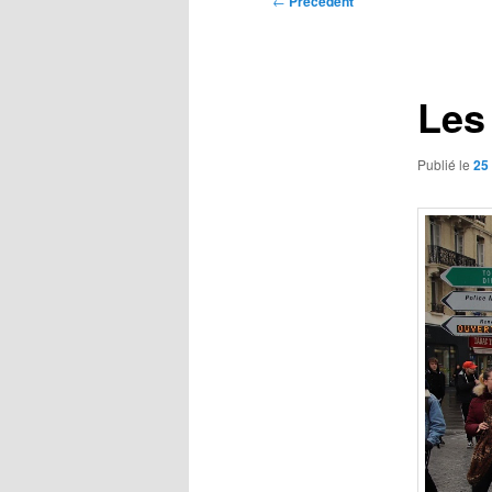
←
Précédent
des
articles
Les
Publié le
25