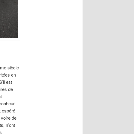
ème siècle
ritées en
’il est
ires de
t
 bonheur
t espéré
 voire de
ts, n’ont
s