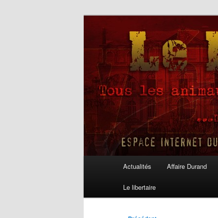
Aller
au
contenu
Le Libertaire
principal
Menu
Actualités
Affaire Durand
principal
Le libertaire
Navigation