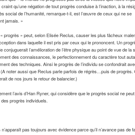
 craint qu’une négation de tout progrès conduise à l’inaction, à la rési
ès social de l’humanité, remarque-t-il, est l’œuvre de ceux qui ne se
nt jamais. »
« progrès » peut, selon Elisée Reclus, causer les plus fâcheux male
acception dans laquelle il est pris par ceux qui le prononcent. Un progrè
le conjuguerait l’amélioration de l’être physique au point de vue de la 
ement des connaissances, le perfectionnement du caractère tout auta
ent des techniques. Ainsi le progrès de l’individu se confondrait ave
. (A noter aussi que Reclus parle parfois de régrès…puis de progrès.
erait de nos jours le retour de balancier.)
ement l’avis d’Han Ryner, qui considère que le progrès social ne peut
r des progrès individuels.
 n’apparaît pas toujours avec évidence parce qu’il n’avance pas de f