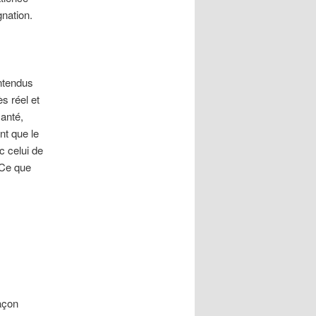
gnation.
ntendus
s réel et
santé,
nt que le
c celui de
 Ce que
açon