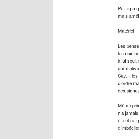
Par « prog
mais améli
Matériel
Les penseu
les opinio
à lui seul
corrélativ
Say, « les
d’ordre ma
des signes
Même point
n’a jamais
été et ce q
d’imbécile