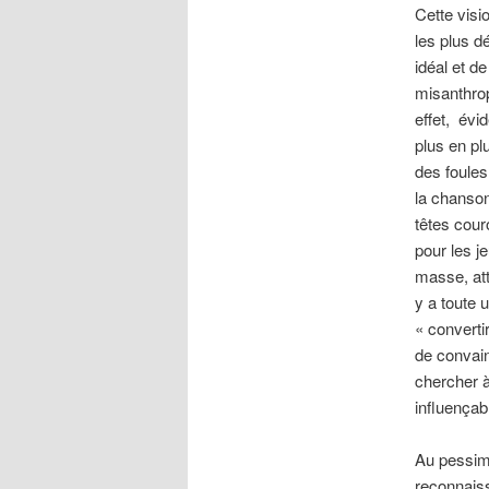
Cette visi
les plus d
idéal et d
misanthrop
effet, évi
plus en pl
des foules
la chanson
têtes cour
pour les j
masse, attr
y a toute 
« converti
de convain
chercher à
influençabl
Au pessim
reconnaiss