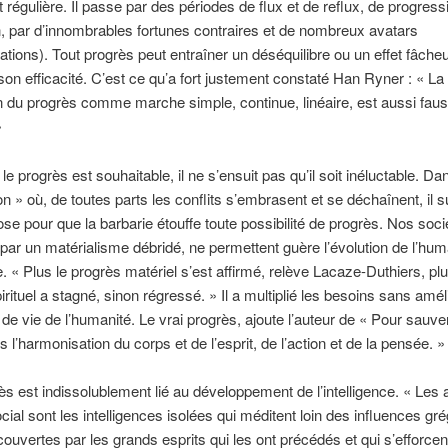
t régulière. Il passe par des périodes de flux et de reflux, de progress
, par d’innombrables fortunes contraires et de nombreux avatars
ations). Tout progrès peut entraîner un déséquilibre ou un effet fâcheu
son efficacité. C’est ce qu’a fort justement constaté Han Ryner : « La
 du progrès comme marche simple, continue, linéaire, est aussi fau
»
e progrès est souhaitable, il ne s’ensuit pas qu’il soit inéluctable. Da
ion » où, de toutes parts les conflits s’embrasent et se déchaînent, il su
se pour que la barbarie étouffe toute possibilité de progrès. Nos soci
ar un matérialisme débridé, ne permettent guère l’évolution de l’hum
. « Plus le progrès matériel s’est affirmé, relève Lacaze-Duthiers, plu
irituel a stagné, sinon régressé. » Il a multiplié les besoins sans amél
 de vie de l’humanité. Le vrai progrès, ajoute l’auteur de « Pour sauver 
 l’harmonisation du corps et de l’esprit, de l’action et de la pensée. »
ès est indissolublement lié au développement de l’intelligence. « Les
cial sont les intelligences isolées qui méditent loin des influences gré
couvertes par les grands esprits qui les ont précédés et qui s’efforcent