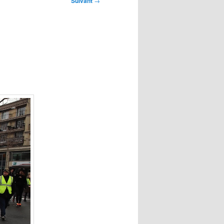
Suivant
→