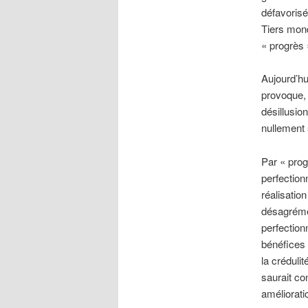
défavorisé
Tiers mond
« progrès 
Aujourd’hui
provoque, 
désillusio
nullement 
Par « pro
perfection
réalisatio
désagréme
perfection
bénéfices 
la créduli
saurait con
amélioratio