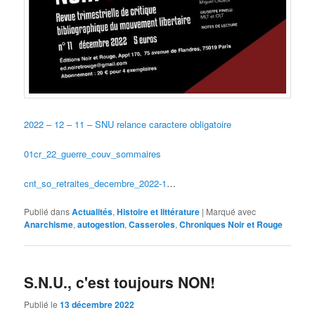
2022 – 12 – 11 – SNU relance caractere obligatoire
01cr_22_guerre_couv_sommaires
cnt_so_retraites_decembre_2022-1
…
Publié dans
Actualités
,
Histoire et littérature
|
Marqué avec
Anarchisme
,
autogestion
,
Casseroles
,
Chroniques Noir et Rouge
S.N.U., c'est toujours NON!
Publié le
13 décembre 2022