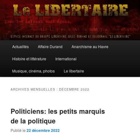
Aller
Aller
au
au
contenu
contenu
principal
secondaire
Le Libertaire
Menu
Actualités
Affaire Durand
Anarchisme au Havre
principal
Histoire et littérature
International
Musique, cinéma, photos
Le libertaire
ARCHIVES MENSUELLES :
DÉCEMBRE 2022
Politiciens: les petits marquis
de la politique
Publié le
22 décembre 2022