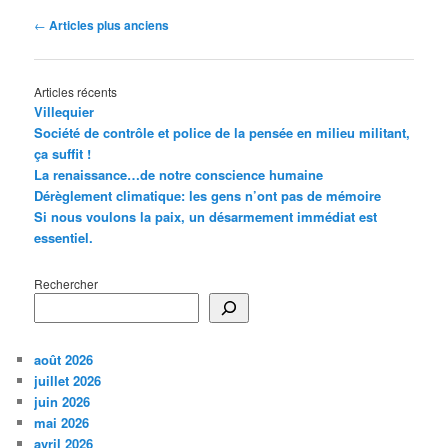
Navigation
←
Articles plus anciens
des
articles
Articles récents
Villequier
Société de contrôle et police de la pensée en milieu militant,
ça suffit !
La renaissance…de notre conscience humaine
Dérèglement climatique: les gens n’ont pas de mémoire
Si nous voulons la paix, un désarmement immédiat est
essentiel.
Rechercher
août 2026
juillet 2026
juin 2026
mai 2026
avril 2026