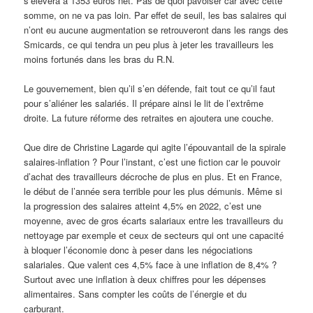
s’élèvera à 1353 euros net. Pas de quoi pavoiser car avec cette
somme, on ne va pas loin. Par effet de seuil, les bas salaires qui
n’ont eu aucune augmentation se retrouveront dans les rangs des
Smicards, ce qui tendra un peu plus à jeter les travailleurs les
moins fortunés dans les bras du R.N.
Le gouvernement, bien qu’il s’en défende, fait tout ce qu’il faut
pour s’aliéner les salariés. Il prépare ainsi le lit de l’extrême
droite. La future réforme des retraites en ajoutera une couche.
Que dire de Christine Lagarde qui agite l’épouvantail de la spirale
salaires-inflation ? Pour l’instant, c’est une fiction car le pouvoir
d’achat des travailleurs décroche de plus en plus. Et en France,
le début de l’année sera terrible pour les plus démunis. Même si
la progression des salaires atteint 4,5% en 2022, c’est une
moyenne, avec de gros écarts salariaux entre les travailleurs du
nettoyage par exemple et ceux de secteurs qui ont une capacité
à bloquer l’économie donc à peser dans les négociations
salariales. Que valent ces 4,5% face à une inflation de 8,4% ?
Surtout avec une inflation à deux chiffres pour les dépenses
alimentaires. Sans compter les coûts de l’énergie et du
carburant.