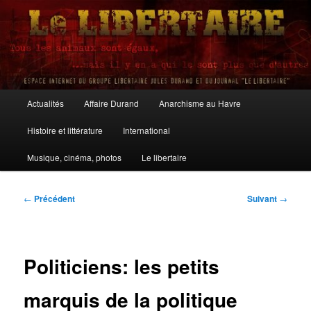
Aller
au
contenu
principal
Le Libertaire
Menu
Actualités
Affaire Durand
Anarchisme au Havre
principal
Histoire et littérature
International
Musique, cinéma, photos
Le libertaire
Navigation
←
Précédent
Suivant
→
des
articles
Politiciens: les petits
marquis de la politique