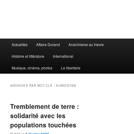
Aller
Aller
au
au
contenu
contenu
principal
secondaire
Le Libertaire
Menu
Actualités
Affaire Durand
Anarchisme au Havre
principal
Histoire et littérature
International
Musique, cinéma, photos
Le libertaire
ARCHIVES PAR MOT-CLÉ :
KURDISTAN
Tremblement de terre :
solidarité avec les
populations touchées
Publié le