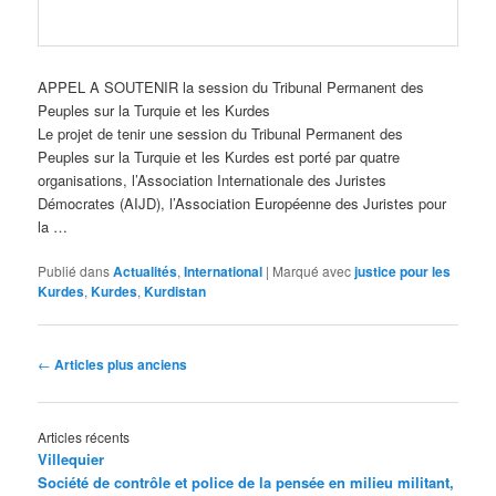
APPEL A SOUTENIR la session du Tribunal Permanent des
Peuples sur la Turquie et les Kurdes
Le projet de tenir une session du Tribunal Permanent des
Peuples sur la Turquie et les Kurdes est porté par quatre
organisations, l’Association Internationale des Juristes
Démocrates (AIJD), l’Association Européenne des Juristes pour
la …
Publié dans
Actualités
,
International
|
Marqué avec
justice pour les
Kurdes
,
Kurdes
,
Kurdistan
Navigation
←
Articles plus anciens
des
articles
Articles récents
Villequier
Société de contrôle et police de la pensée en milieu militant,