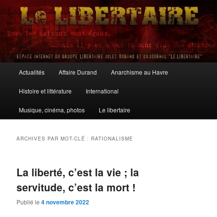
Aller
Aller
au
au
contenu
contenu
principal
secondaire
Le Libertaire
Menu
Actualités
Affaire Durand
Anarchisme au Havre
principal
Histoire et littérature
International
Musique, cinéma, photos
Le libertaire
ARCHIVES PAR MOT-CLÉ :
RATIONALISME
La liberté, c’est la vie ; la
servitude, c’est la mort !
Publié le
4 novembre 2022