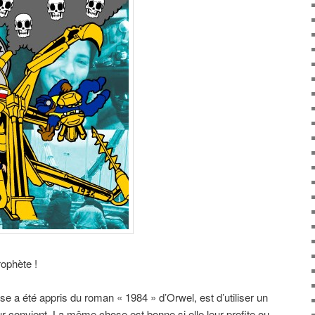
prophète !
ose a été appris du roman « 1984 » d’Orwel, est d’utiliser un
ur convient. La même chose est bonne si elle leur profite ou