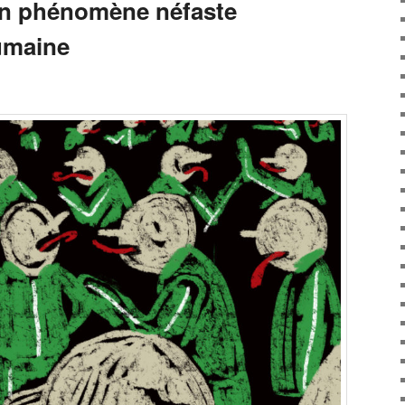
 un phénomène néfaste
umaine