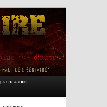
ue, cinéma, photos
Articles récents