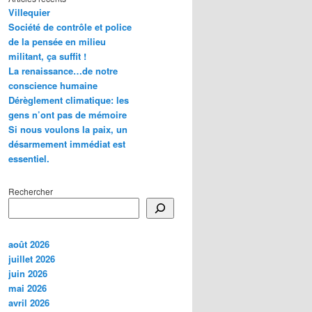
Villequier
Société de contrôle et police
de la pensée en milieu
militant, ça suffit !
La renaissance…de notre
conscience humaine
Dérèglement climatique: les
gens n’ont pas de mémoire
Si nous voulons la paix, un
désarmement immédiat est
essentiel.
Rechercher
août 2026
juillet 2026
juin 2026
mai 2026
avril 2026