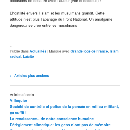
occasions de débattre avec l’auteur (voir ci-dessous) !
L’hostilité envers l’islam et les musulmans grandit. Cette
attitude n’est plus l’apanage du Front National. Un amalgame
dangereux se crée entre les musulmans
…
Publié dans
Actualités
|
Marqué avec
Grande loge de France
,
Islam
radical
,
Laïcité
Navigation
←
Articles plus anciens
des
articles
Articles récents
Villequier
Société de contrôle et police de la pensée en milieu militant,
ça suffit !
La renaissance…de notre conscience humaine
Dérèglement climatique: les gens n’ont pas de mémoire