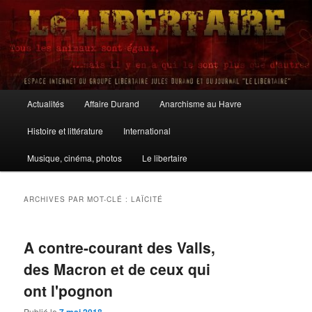
Aller
Aller
au
au
contenu
contenu
principal
secondaire
Le Libertaire
Menu
Actualités
Affaire Durand
Anarchisme au Havre
principal
Histoire et littérature
International
Musique, cinéma, photos
Le libertaire
ARCHIVES PAR MOT-CLÉ :
LAÏCITÉ
A contre-courant des Valls,
des Macron et de ceux qui
ont l'pognon
Publié le