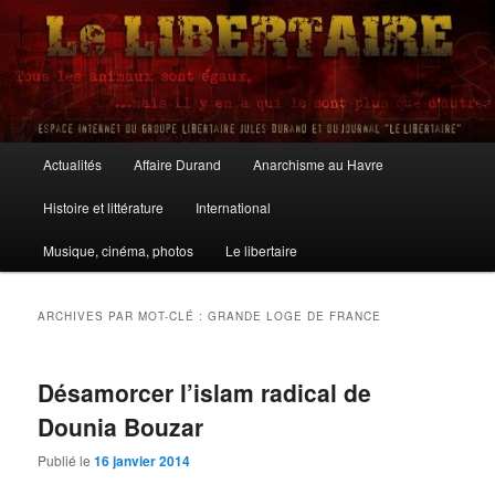
Aller
Aller
au
au
contenu
contenu
principal
secondaire
Le Libertaire
Menu
Actualités
Affaire Durand
Anarchisme au Havre
principal
Histoire et littérature
International
Musique, cinéma, photos
Le libertaire
ARCHIVES PAR MOT-CLÉ :
GRANDE LOGE DE FRANCE
Désamorcer l’islam radical de
Dounia Bouzar
Publié le
16 janvier 2014