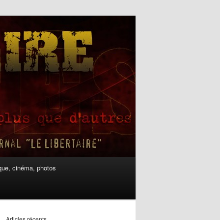
ue, cinéma, photos
Articles récents