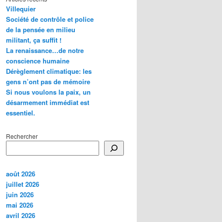
Villequier
Société de contrôle et police
de la pensée en milieu
militant, ça suffit !
La renaissance…de notre
conscience humaine
Dérèglement climatique: les
gens n’ont pas de mémoire
Si nous voulons la paix, un
désarmement immédiat est
essentiel.
Rechercher
août 2026
juillet 2026
juin 2026
mai 2026
avril 2026