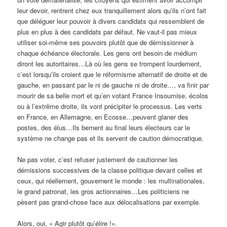
leur devoir, rentrent chez eux tranquillement alors qu’ils n’ont fait
que déléguer leur pouvoir à divers candidats qui ressemblent de
plus en plus à des candidats par défaut. Ne vaut-il pas mieux
utiliser soi-même ses pouvoirs plutôt que de démissionner à
chaque échéance électorale. Les gens ont besoin de médium
diront les autoritaires…Là où les gens se trompent lourdement,
c’est lorsqu’ils croient que le réformisme alternatif de droite et de
gauche, en passant par le ni de gauche ni de droite…, va finir par
mourir de sa belle mort et qu’en votant France Insoumise, écolos
ou à l’extrême droite, ils vont précipiter le processus. Les verts
en France, en Allemagne, en Ecosse…peuvent glaner des
postes, des élus…Ils bernent au final leurs électeurs car le
système ne change pas et ils servent de caution démocratique.
Ne pas voter, c’est refuser justement de cautionner les
démissions successives de la classe politique devant celles et
ceux, qui réellement, gouvernent le monde : les multinationales,
le grand patronat, les gros actionnaires…Les politiciens ne
pèsent pas grand-chose face aux délocalisations par exemple.
Alors, oui, « Agir plutôt qu’élire !».