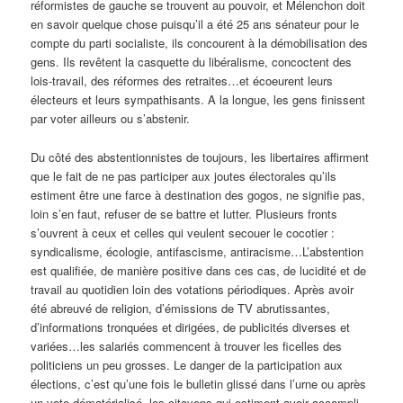
réformistes de gauche se trouvent au pouvoir, et Mélenchon doit
en savoir quelque chose puisqu’il a été 25 ans sénateur pour le
compte du parti socialiste, ils concourent à la démobilisation des
gens. Ils revêtent la casquette du libéralisme, concoctent des
lois-travail, des réformes des retraites…et écoeurent leurs
électeurs et leurs sympathisants. A la longue, les gens finissent
par voter ailleurs ou s’abstenir.
Du côté des abstentionnistes de toujours, les libertaires affirment
que le fait de ne pas participer aux joutes électorales qu’ils
estiment être une farce à destination des gogos, ne signifie pas,
loin s’en faut, refuser de se battre et lutter. Plusieurs fronts
s’ouvrent à ceux et celles qui veulent secouer le cocotier :
syndicalisme, écologie, antifascisme, antiracisme…L’abstention
est qualifiée, de manière positive dans ces cas, de lucidité et de
travail au quotidien loin des votations périodiques. Après avoir
été abreuvé de religion, d’émissions de TV abrutissantes,
d’informations tronquées et dirigées, de publicités diverses et
variées…les salariés commencent à trouver les ficelles des
politiciens un peu grosses. Le danger de la participation aux
élections, c’est qu’une fois le bulletin glissé dans l’urne ou après
un vote dématérialisé, les citoyens qui estiment avoir accompli