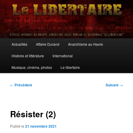
Aller
au
contenu
principal
Le Libertaire
Menu
Actualités
Affaire Durand
Anarchisme au Havre
principal
Histoire et littérature
International
Musique, cinéma, photos
Le libertaire
Navigation
←
Précédent
Suivant
→
des
articles
Résister (2)
Publié le
21 novembre 2021