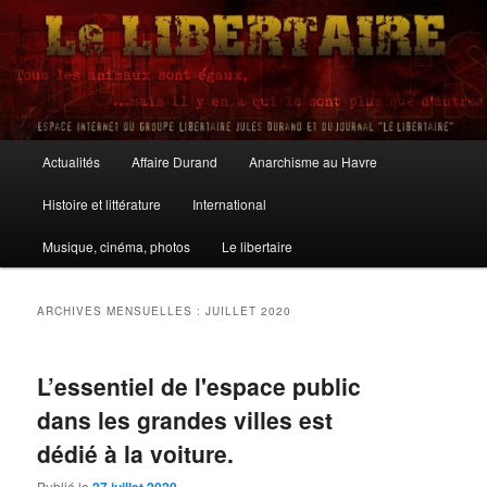
Aller
Aller
au
au
contenu
contenu
principal
secondaire
Le Libertaire
Menu
Actualités
Affaire Durand
Anarchisme au Havre
principal
Histoire et littérature
International
Musique, cinéma, photos
Le libertaire
ARCHIVES MENSUELLES :
JUILLET 2020
L’essentiel de l'espace public
dans les grandes villes est
dédié à la voiture.
Publié le