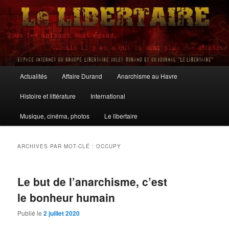
Aller
Aller
au
au
contenu
contenu
principal
secondaire
Le Libertaire
Menu
Actualités
Affaire Durand
Anarchisme au Havre
principal
Histoire et littérature
International
Musique, cinéma, photos
Le libertaire
ARCHIVES PAR MOT-CLÉ :
OCCUPY
Le but de l’anarchisme, c’est
le bonheur humain
Publié le
2 juillet 2020