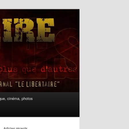
ue, cinéma, photos
Articles récents