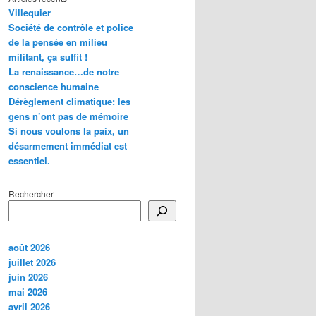
Villequier
Société de contrôle et police
de la pensée en milieu
militant, ça suffit !
La renaissance…de notre
conscience humaine
Dérèglement climatique: les
gens n’ont pas de mémoire
Si nous voulons la paix, un
désarmement immédiat est
essentiel.
Rechercher
août 2026
juillet 2026
juin 2026
mai 2026
avril 2026