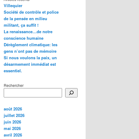
Villequier
Société de contrôle et police
de la pensée en milieu
militant, ça suffit !
La renaissance…de notre
conscience humaine
Dérèglement climatique: les
gens n’ont pas de mémoire
Si nous voulons la paix, un
désarmement immédiat est
essentiel.
Rechercher
août 2026
juillet 2026
juin 2026
mai 2026
avril 2026