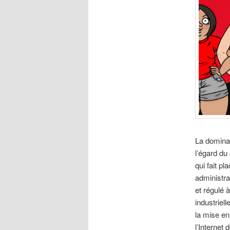
La dominat
l’égard du
qui fait p
administra
et régulé 
industriell
la mise en
l’Internet 