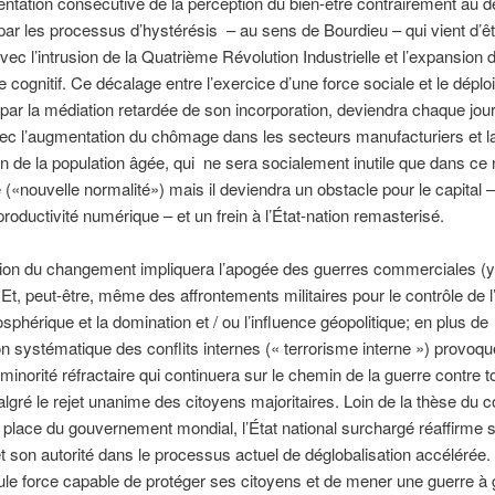
tation consécutive de la perception du bien-être contrairement au 
ar les processus d’hystérésis – au sens de Bourdieu – qui vient d’êt
vec l’intrusion de la Quatrième Révolution Industrielle et l’expansion 
e cognitif. Ce décalage entre l’exercice d’une force sociale et le dépl
 par la médiation retardée de son incorporation, deviendra chaque jour
ec l’augmentation du chômage dans les secteurs manufacturiers et l
n de la population âgée, qui ne sera socialement inutile que dans ce
(«nouvelle normalité») mais il deviendra un obstacle pour le capital –
roductivité numérique – et un frein à l’État-nation remasterisé.
tion du changement impliquera l’apogée des guerres commerciales (y e
 Et, peut-être, même des affrontements militaires pour le contrôle de 
sphérique et la domination et / ou l’influence géopolitique; en plus de
ion systématique des conflits internes (« terrorisme interne ») provoq
e minorité réfractaire qui continuera sur le chemin de la guerre contre t
algré le rejet unanime des citoyens majoritaires. Loin de la thèse du 
 place du gouvernement mondial, l’État national surchargé réaffirme 
 et son autorité dans le processus actuel de déglobalisation accélérée. 
eule force capable de protéger ses citoyens et de mener une guerre à