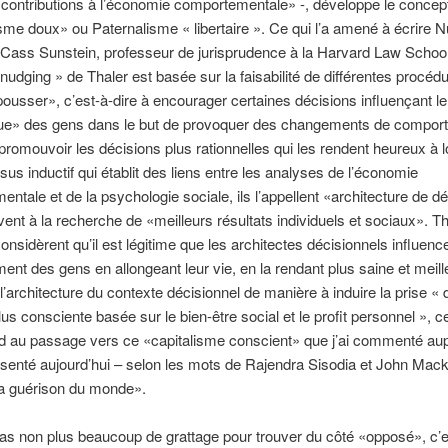
contributions à l’économie comportementale» -, développe le concep
sme doux» ou Paternalisme « libertaire ». Ce qui l’a amené à écrire 
 Cass Sunstein, professeur de jurisprudence à la Harvard Law School
 nudging » de Thaler est basée sur la faisabilité de différentes procéd
pousser», c’est-à-dire à encourager certaines décisions influençant 
ue» des gens dans le but de provoquer des changements de compor
 promouvoir les décisions plus rationnelles qui les rendent heureux à 
us inductif qui établit des liens entre les analyses de l’économie
ntale et de la psychologie sociale, ils l’appellent «architecture de dé
ent à la recherche de «meilleurs résultats individuels et sociaux». Th
onsidèrent qu’il est légitime que les architectes décisionnels influence
nt des gens en allongeant leur vie, en la rendant plus saine et meill
l’architecture du contexte décisionnel de manière à induire la prise « 
lus consciente basée sur le bien-être social et le profit personnel », c
d au passage vers ce «capitalisme conscient» que j’ai commenté aup
ésenté aujourd’hui – selon les mots de Rajendra Sisodia et John Mac
 guérison du monde».
 pas non plus beaucoup de grattage pour trouver du côté «opposé», c’e