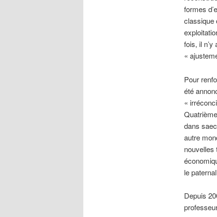
formes d’e
classique 
exploitati
fois, il n’
« ajusteme
Pour renfo
été annonc
« irréconci
Quatrième r
dans saecu
autre mond
nouvelles 
économiqu
le paternal
Depuis 20
professeur