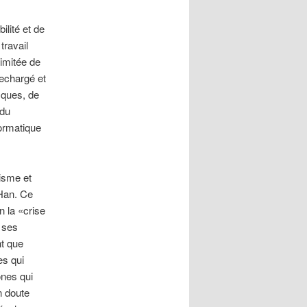
ilité et de
travail
limitée de
rechargé et
sques, de
 du
formatique
isme et
 Han. Ce
 la «crise
 ses
nt que
es qui
ônes qui
n doute