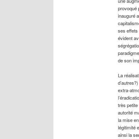
une augmen
provoqué p
inauguré a
capitalism
ses effets
évident av
ségrégatio
paradigme 
de son imp
La réalisa
d’autres?)
extra-atmo
l’éradicat
très petit
autorité m
la mise en
légitimité
ainsi la s