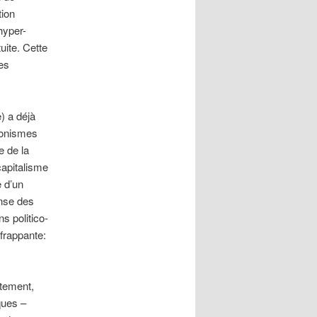
tion
hyper-
uite. Cette
les
) a déjà
gonismes
e de la
 capitalisme
 d’un
ense des
s politico-
frappante:
tement,
ques –