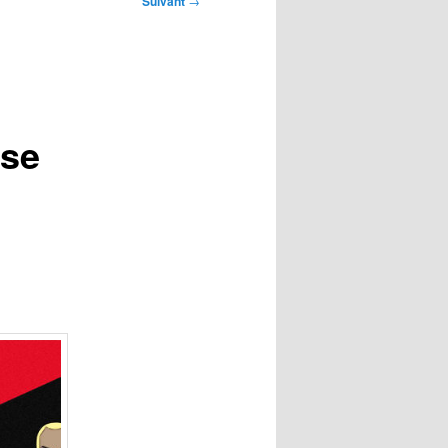
Suivant
→
ise