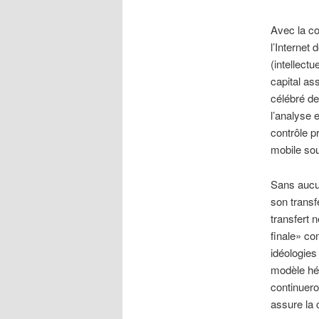
Avec la con
l’Internet 
(intellect
capital ass
célébré de
l’analyse e
contrôle p
mobile sou
Sans aucun
son transf
transfert 
finale» c
idéologies
modèle hég
continuero
assure la 