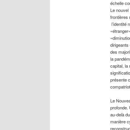
échelle co
Le nouvel 
frontières
l’identité
«étranger»
«diminutio
dirigeants
des majori
la pandémi
capital, la
significat
présente c
compatrio
Le Nouvea
profonde. 
au-delà du 
manière cy
reconstruc