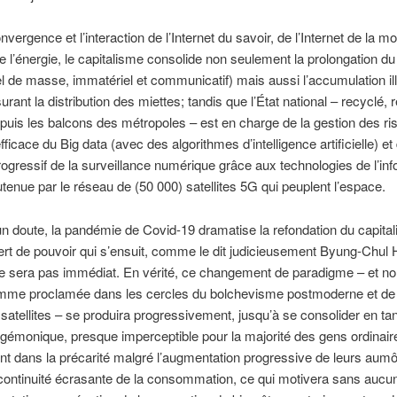
vergence et l’interaction de l’Internet du savoir, de l’Internet de la mob
de l’énergie, le capitalisme consolide non seulement la prolongation du 
uel de masse, immatériel et communicatif) mais aussi l’accumulation il
urant la distribution des miettes; tandis que l’État national – recyclé, 
puis les balcons des métropoles – est en charge de la gestion des ri
fficace du Big data (avec des algorithmes d’intelligence artificielle) et
rogressif de la surveillance numérique grâce aux technologies de l’in
tenue par le réseau de (50 000) satellites 5G qui peuplent l’espace.
 doute, la pandémie de Covid-19 dramatise la refondation du capital
ert de pouvoir qui s’ensuit, comme le dit judicieusement Byung-Chul
ne sera pas immédiat. En vérité, ce changement de paradigme – et non
omme proclamée dans les cercles du bolchevisme postmoderne et de
 satellites – se produira progressivement, jusqu’à se consolider en ta
émonique, presque imperceptible pour la majorité des gens ordinair
nt dans la précarité malgré l’augmentation progressive de leurs aum
continuité écrasante de la consommation, ce qui motivera sans aucu