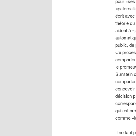
pour «ses 
«paternali
écrit avec
théorie du
aident à «
automatiq
public, de
Ce process
comporteme
le promeuv
Sunstein c
comporteme
concevoir 
décision p
correspon
qui est pr
comme «la
Il ne faut