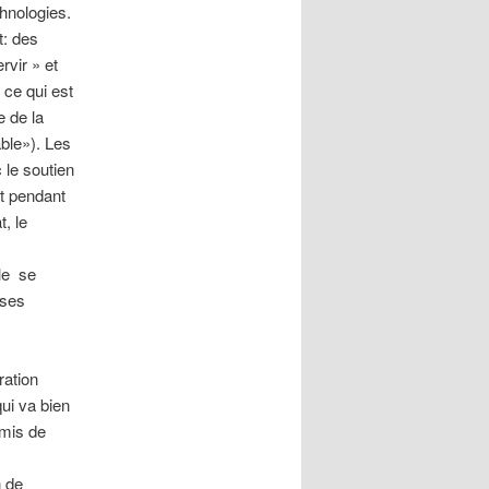
chnologies.
t: des
rvir » et
 ce qui est
e de la
ble»). Les
 le soutien
nt pendant
, le
ule se
 ses
ation
ui va bien
umis de
n de