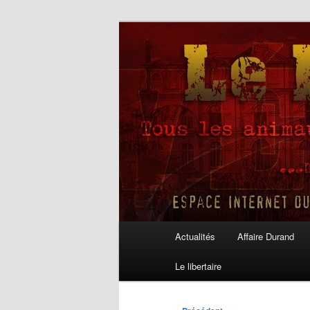
Aller
au
contenu
Le Libertaire
principal
Menu
Actualités
Affaire Durand
principal
Le libertaire
Navigation