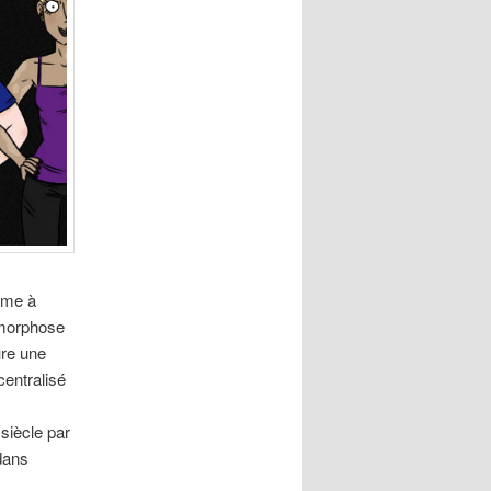
isme à
amorphose
ure une
centralisé
 siècle par
dans