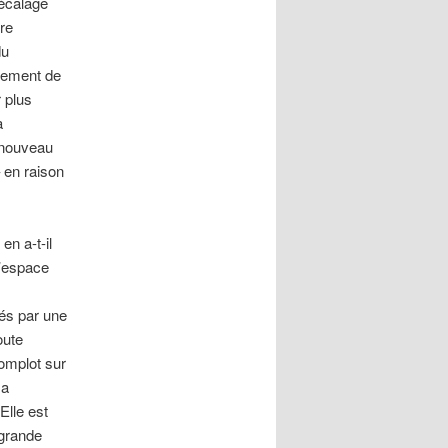
décalage
re
du
oiement de
 plus
a
 nouveau
 en raison
n a-t-il
l’espace
ués par une
oute
complot sur
sa
Elle est
 grande