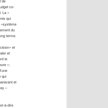
t de
Nudget co-
. La «
ures qui
le «système
tement du
long terme.
cision» et
aler et
nt le
eure »;
d’une
e qui
aravant et
key –
st-à-dire