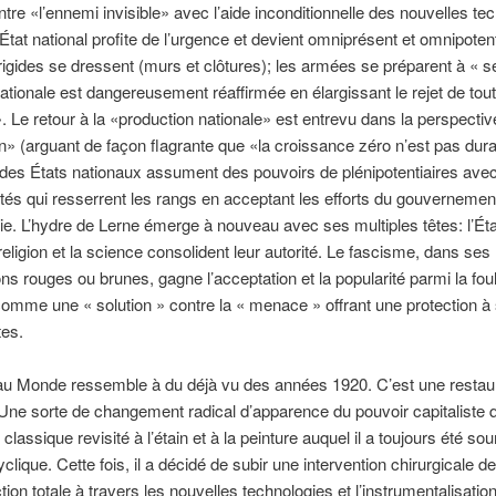
ntre «l’ennemi invisible» avec l’aide inconditionnelle des nouvelles te
État national profite de l’urgence et devient omniprésent et omnipoten
 rigides se dressent (murs et clôtures); les armées se préparent à « se
 nationale est dangereusement réaffirmée en élargissant le rejet de tout
. Le retour à la «production nationale» est entrevu dans la perspectiv
n» (arguant de façon flagrante que «la croissance zéro n’est pas dura
 des États nationaux assument des pouvoirs de plénipotentiaires avec
tés qui resserrent les rangs en acceptant les efforts du gouverneme
e. L’hydre de Lerne émerge à nouveau avec ses multiples têtes: l’État
 religion et la science consolident leur autorité. Le fascisme, dans ses
ions rouges ou brunes, gagne l’acceptation et la popularité parmi la fo
omme une « solution » contre la « menace » offrant une protection à
tes.
u Monde ressemble à du déjà vu des années 1920. C’est une restaur
Une sorte de changement radical d’apparence du pouvoir capitaliste q
classique revisité à l’étain et à la peinture auquel il a toujours été so
clique. Cette fois, il a décidé de subir une intervention chirurgicale de
tion totale à travers les nouvelles technologies et l’instrumentalisatio