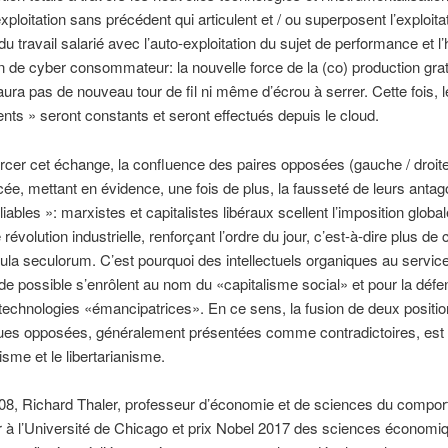
xploitation sans précédent qui articulent et / ou superposent l’exploita
du travail salarié avec l’auto-exploitation du sujet de performance et l’
on de cyber consommateur: la nouvelle force de la (co) production grat
y aura pas de nouveau tour de fil ni même d’écrou à serrer. Cette fois, 
nts » seront constants et seront effectués depuis le cloud.
rcer cet échange, la confluence des paires opposées (gauche / droite
ée, mettant en évidence, une fois de plus, la fausseté de leurs anta
liables »: marxistes et capitalistes libéraux scellent l’imposition global
évolution industrielle, renforçant l’ordre du jour, c’est-à-dire plus de
la seculorum. C’est pourquoi des intellectuels organiques au service
e possible s’enrôlent au nom du «capitalisme social» et pour la déf
technologies «émancipatrices». En ce sens, la fusion de deux position
es opposées, généralement présentées comme contradictoires, est 
isme et le libertarianisme.
08, Richard Thaler, professeur d’économie et de sciences du compor
 à l’Université de Chicago et prix Nobel 2017 des sciences économi