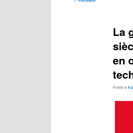
←
Précédent
des
articles
La g
sièc
en 
tec
Publié le
9 j