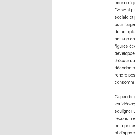
économique
Ce sont pl
sociale et
pour l’arg
de compte,
ont une co
figures éc
développem
thésaurisa
décadente 
rendre pos
consommati
Cependant, 
les idéolo
souligner 
l’économie
entreprise
et d’appar