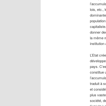
l’accumula
lois, etc.
dominante 
population
capitaliste
donner des
la même ma
institutio
L’Etat cré
développem
pays. C’est
constitue 
l’accumula
traduit à 
et consid
plus vaste
société, d