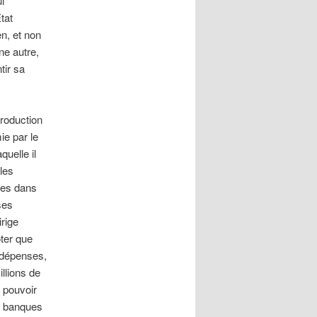
i
tat
en, et non
ne autre,
tir sa
production
ie par le
quelle il
 les
ses dans
ses
rige
ter que
 dépenses,
illions de
l pouvoir
s banques