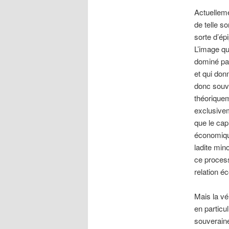
Actuellemen
de telle s
sorte d’ép
L’image qu
dominé par
et qui don
donc souve
théoriqueme
exclusivem
que le cap
économique
ladite min
ce process
relation éc
Mais la vé
en particul
souveraine