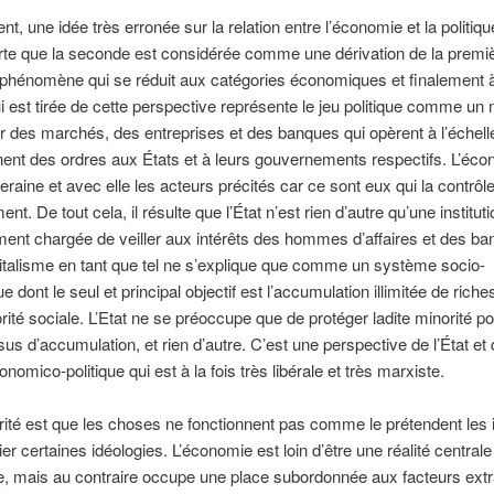
t, une idée très erronée sur la relation entre l’économie et la politiqu
orte que la seconde est considérée comme une dérivation de la premi
iphénomène qui se réduit aux catégories économiques et finalement à 
i est tirée de cette perspective représente le jeu politique comme u
 des marchés, des entreprises et des banques qui opèrent à l’échell
nent des ordres aux États et à leurs gouvernements respectifs. L’éco
raine et avec elle les acteurs précités car ce sont eux qui la contrôl
nt. De tout cela, il résulte que l’État n’est rien d’autre qu’une instituti
ent chargée de veiller aux intérêts des hommes d’affaires et des ban
italisme en tant que tel ne s’explique que comme un système socio-
 dont le seul et principal objectif est l’accumulation illimitée de rich
orité sociale. L’Etat ne se préoccupe que de protéger ladite minorité po
us d’accumulation, et rien d’autre. C’est une perspective de l’État et 
onomico-politique qui est à la fois très libérale et très marxiste.
rité est que les choses ne fonctionnent pas comme le prétendent les 
ier certaines idéologies. L’économie est loin d’être une réalité centrale
, mais au contraire occupe une place subordonnée aux facteurs extr