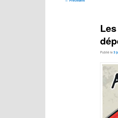
←
Précédent
des
articles
Les
dép
Publié le
3 j