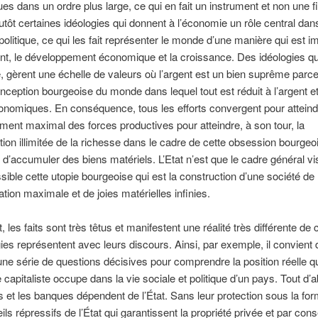
s dans un ordre plus large, ce qui en fait un instrument et non une fi
utôt certaines idéologies qui donnent à l’économie un rôle central dans
 politique, ce qui les fait représenter le monde d’une manière qui est i
ent, le développement économique et la croissance. Des idéologies qui
 gèrent une échelle de valeurs où l’argent est un bien suprême parce
nception bourgeoise du monde dans lequel tout est réduit à l’argent e
onomiques. En conséquence, tous les efforts convergent pour atteind
ent maximal des forces productives pour atteindre, à son tour, la
tion illimitée de la richesse dans le cadre de cette obsession bourgeo
d’accumuler des biens matériels. L’Etat n’est que le cadre général vi
sible cette utopie bourgeoise qui est la construction d’une société de
on maximale et de joies matérielles infinies.
les faits sont très têtus et manifestent une réalité très différente de 
gies représentent avec leurs discours. Ainsi, par exemple, il convient 
une série de questions décisives pour comprendre la position réelle q
 capitaliste occupe dans la vie sociale et politique d’un pays. Tout d’a
s et les banques dépendent de l’État. Sans leur protection sous la for
eils répressifs de l’État qui garantissent la propriété privée et par con