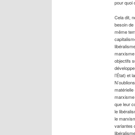
pour quoi 
Cela dit, 
besoin de l
même temps
capitalism
libéralism
marxisme 
objectifs 
développem
l’État) et
N’oublions
matérielle
marxisme r
que leur c
le libéral
le marxism
variantes 
libéralism