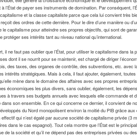
individuel, elle génère la croissance économique et le développement qu
 à l’État de payer ses instruments de domination. Par conséquent, l’É
capitalisme et la classe capitaliste parce que cela lui convient très bi
l reçoit des ordres de cette dernière. Pour le dire d’une manière ou d’u
ise le capitalisme pour atteindre ses propres objectifs, qui sont de garan
e protéger ses intérêts tant au niveau national qu’international.
t, il ne faut pas oublier que l’État, pour utiliser le capitalisme dans la 
ses dont il se nourrit pour se maintenir, est chargé de diriger l’économ
lois, des taxes, des organes de contrôle, des subventions, etc. avec la
s intérêts stratégiques. Mais à cela, il faut ajouter, également, toutes
s qu’elle mène dans le domaine des affaires avec ses propres entrepri
es économiques les plus divers, sans oublier, également, les dépen
es à travers ses budgets annuels avec lesquels elle commande et di
 dans son ensemble. En ce qui concerne ce dernier, il convient de no
développés du Nord monopolisent environ la moitié du PIB grâce aux
n effectif qui n’est égalé par aucune société de capitalisme privée (3 m
ires dans le cas espagnol). Tout cela montre que l’État est le principa
 de la société et qu’il ne dépend pas des entreprises privées ou de