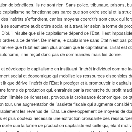
tion de bénéfices, ils ne sont rien. Sans police, tribunaux, prisons, bu
, le capitalisme ne fonctionne pas parce que son ordre social et la struc
des intérêts s’effondrent, car les moyens coercitifs sont ceux qui for
 à se soumettre audit ordre social et à travailler selon la forme de pro
. D’où il résulte que si le capitalisme dépend de l’État, il est impossibl
 ordres à ce dernier. De même, le capitalisme sans État n’est pas p
nière que l’État est bien plus ancien que le capitalisme. L’État est 
n autonome, il ne reçoit donc pas de commandes mais les donne.
e et développe le capitalisme en instituant l’intérêt individuel comme f
ent social et économique qui mobilise les ressources disponibles 
 là que dérive l’intérêt de l’État à protéger et à promouvoir le capitalis
une forme de production qui, entraînée par la recherche du profit ma
tion illimitée de richesses, provoque la croissance économique, ce q
son tour, une augmentation de l’assiette fiscale qui augmente considé
érablement les revenus de l’État. Le développement de moyens de do
s et plus coûteux nécessite une extraction croissante des ressource
e sorte que la forme de production capitaliste est celle qui, étant moti