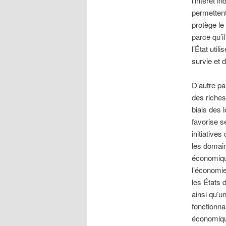
l’intérêt 
permettent
protège le 
parce qu’i
l’État util
survie et d
D’autre par
des riches
biais des 
favorise se
initiative
les domain
économiqu
l’économie
les États 
ainsi qu’u
fonctionna
économique