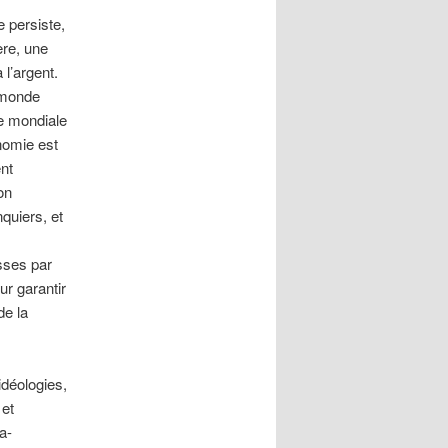
e persiste,
ère, une
l’argent.
n monde
e mondiale
nomie est
ent
on
quiers, et
esses par
ur garantir
de la
idéologies,
 et
a-