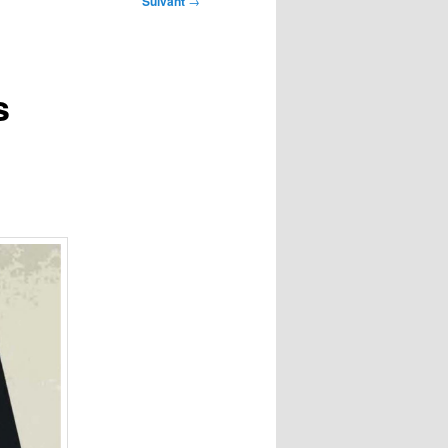
Suivant
→
s