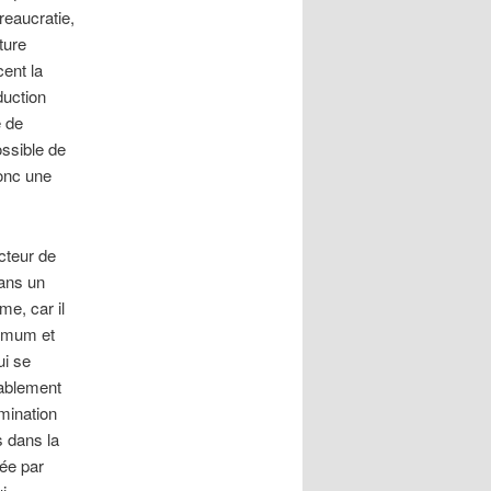
reaucratie,
ture
cent la
duction
e de
ossible de
donc une
acteur de
dans un
me, car il
ximum et
ui se
rablement
mination
s dans la
vée par