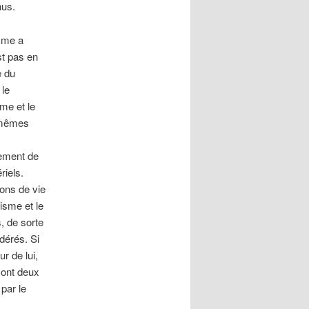
nus.
isme a
st pas en
e du
 le
me et le
 mêmes
cement de
riels.
ons de vie
isme et le
, de sorte
dérés. Si
r de lui,
sont deux
par le