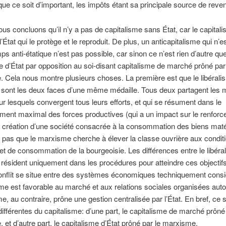
que ce soit d’important, les impôts étant sa principale source de reve
nous concluons qu’il n’y a pas de capitalisme sans État, car le capital
’État qui le protège et le reproduit. De plus, un anticapitalisme qui n’e
 anti-étatique n’est pas possible, car sinon ce n’est rien d’autre qu
e d’État par opposition au soi-disant capitalisme de marché prôné par
e. Cela nous montre plusieurs choses. La première est que le libéralis
sont les deux faces d’une même médaille. Tous deux partagent les
sur lesquels convergent tous leurs efforts, et qui se résument dans le
ent maximal des forces productives (qui a un impact sur le renfor
 la création d’une société consacrée à la consommation des biens maté
 pas que le marxisme cherche à élever la classe ouvrière aux conditi
 et de consommation de la bourgeoisie. Les différences entre le libéral
ésident uniquement dans les procédures pour atteindre ces objectifs
onflit se situe entre des systèmes économiques techniquement consi
isme est favorable au marché et aux relations sociales organisées autou
e, au contraire, prône une gestion centralisée par l’État. En bref, ce 
différentes du capitalisme: d’une part, le capitalisme de marché prôné 
e, et d’autre part, le capitalisme d’État prôné par le marxisme.