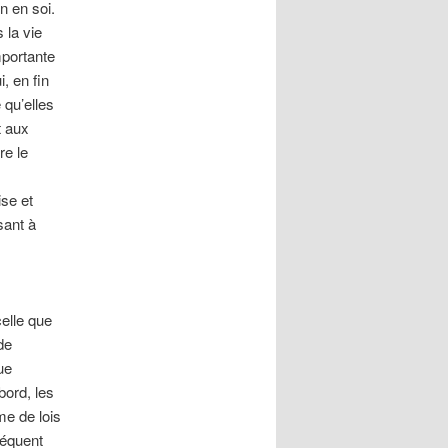
n en soi.
 la vie
mportante
, en fin
 qu’elles
t aux
re le
ise et
sant à
celle que
de
ue
bord, les
me de lois
séquent