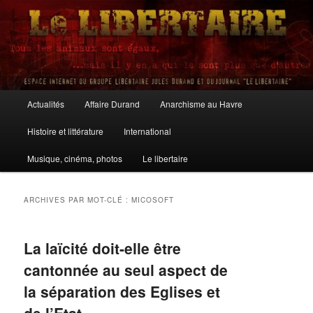
Aller
Aller
au
au
contenu
contenu
principal
secondaire
Le Libertaire
Menu
Actualités
Affaire Durand
Anarchisme au Havre
principal
Histoire et littérature
International
Musique, cinéma, photos
Le libertaire
ARCHIVES PAR MOT-CLÉ :
MICOSOFT
La laïcité doit-elle être
cantonnée au seul aspect de
la séparation des Eglises et