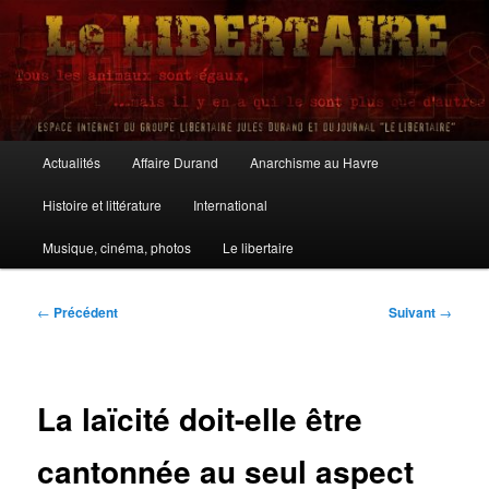
Aller
au
contenu
principal
Le Libertaire
Menu
Actualités
Affaire Durand
Anarchisme au Havre
principal
Histoire et littérature
International
Musique, cinéma, photos
Le libertaire
Navigation
←
Précédent
Suivant
→
des
articles
La laïcité doit-elle être
cantonnée au seul aspect