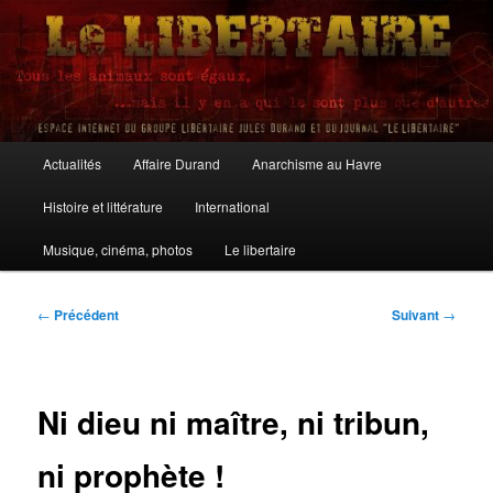
Aller
au
contenu
principal
Le Libertaire
Menu
Actualités
Affaire Durand
Anarchisme au Havre
principal
Histoire et littérature
International
Musique, cinéma, photos
Le libertaire
Navigation
←
Précédent
Suivant
→
des
articles
Ni dieu ni maître, ni tribun,
ni prophète !