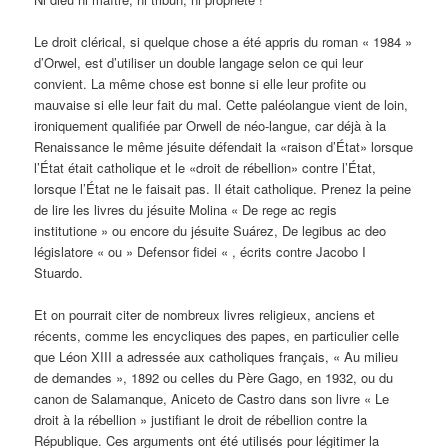
Le droit clérical, si quelque chose a été appris du roman « 1984 »
d’Orwel, est d’utiliser un double langage selon ce qui leur
convient. La même chose est bonne si elle leur profite ou
mauvaise si elle leur fait du mal. Cette paléolangue vient de loin,
ironiquement qualifiée par Orwell de néo-langue, car déjà à la
Renaissance le même jésuite défendait la «raison d’État» lorsque
l’État était catholique et le «droit de rébellion» contre l’État,
lorsque l’État ne le faisait pas. Il était catholique. Prenez la peine
de lire les livres du jésuite Molina « De rege ac regis
institutione » ou encore du jésuite Suárez, De legibus ac deo
législatore « ou » Defensor fidei « , écrits contre Jacobo I
Stuardo.
Et on pourrait citer de nombreux livres religieux, anciens et
récents, comme les encycliques des papes, en particulier celle
que Léon XIII a adressée aux catholiques français, « Au milieu
de demandes », 1892 ou celles du Père Gago, en 1932, ou du
canon de Salamanque, Aniceto de Castro dans son livre « Le
droit à la rébellion » justifiant le droit de rébellion contre la
République. Ces arguments ont été utilisés pour légitimer la