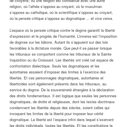
de citoyens; où une religion est combattue avec une autre
religion, où l’athée s’oppose au croyant, où le musulman
s’oppose au catholique, où le scientifique s’oppose au croyant,
où la pensée critique s’oppose au dogmatique … et vice versa.
L’espace où la pensée critique contre le dogme garantit la liberté
d’expression et le progrès de l’humanité. L’inverse est l’imposition
de dogmes sur les bâtons. Autant ils s’appuient sur des lois
favorables à la dictature morale. Que peut-il se passer lorsque
les tribunaux se comportent comme les tribunaux de la Sainte
Inquisition ou du Croissant. Les libertés ont créé cet espace de
confrontation dialectique. Seuls les dogmatiques et les
autoritaires essaient d’imposer des limites à l’exercice des
libertés. Et ces personnages dogmatiques, autoritaires et
liberticides sont également présents dans les tribunaux, au
service du dogme. De la souveraineté étrangère à la déclaration
des droits fondamentaux. Il est logique que seules les personnes
dogmatiques, de droite et religieuses, dont les textes doctrinaux
condamnent les libertés depuis des siècles, soient celles qui
invoquent les limites de la liberté pour imposer leur vérité
dogmatique. La liberté est l’espace infini dans lequel s’exercent
les droits individuels, toutes les libertés. Et les constitutions le