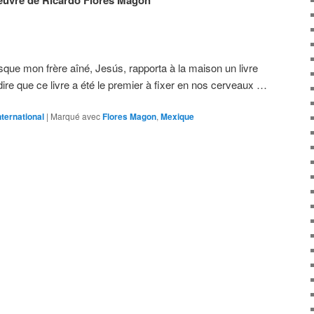
l’œuvre de Ricardo Flores Magón
rsque mon frère aîné, Jesús, rapporta à la maison un livre
dire que ce livre a été le premier à fixer en nos cerveaux …
nternational
|
Marqué avec
Flores Magon
,
Mexique