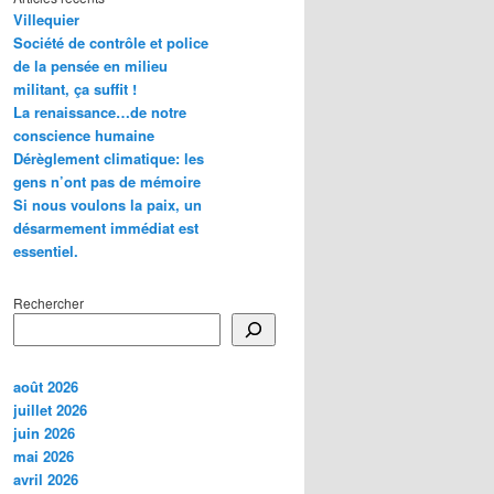
Villequier
Société de contrôle et police
de la pensée en milieu
militant, ça suffit !
La renaissance…de notre
conscience humaine
Dérèglement climatique: les
gens n’ont pas de mémoire
Si nous voulons la paix, un
désarmement immédiat est
essentiel.
Rechercher
août 2026
juillet 2026
juin 2026
mai 2026
avril 2026