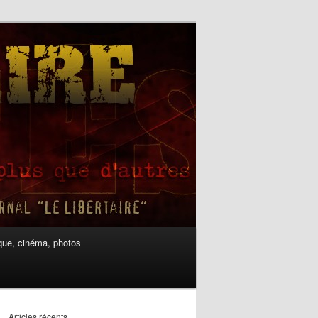
ue, cinéma, photos
Articles récents