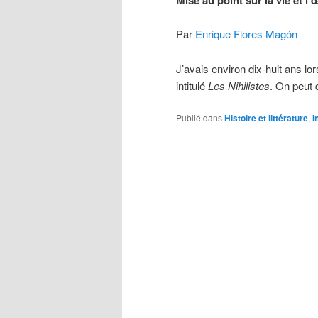
Mise au point sur la vie et 
Par
Enrique Flores Magón
J’avais environ dix-huit ans lo
intitulé
Les Nihilistes
. On peut 
Publié dans
Histoire et littérature
,
I